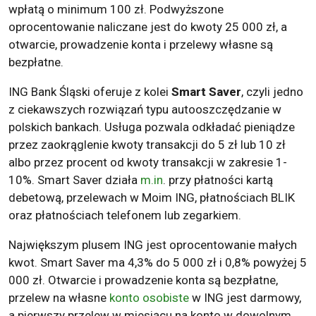
wpłatą o minimum 100 zł. Podwyższone
oprocentowanie naliczane jest do kwoty 25 000 zł, a
otwarcie, prowadzenie konta i przelewy własne są
bezpłatne.
ING Bank Śląski oferuje z kolei
Smart Saver
, czyli jedno
z ciekawszych rozwiązań typu autooszczędzanie w
polskich bankach. Usługa pozwala odkładać pieniądze
przez zaokrąglenie kwoty transakcji do 5 zł lub 10 zł
albo przez procent od kwoty transakcji w zakresie 1-
10%. Smart Saver działa
m.in
. przy płatności kartą
debetową, przelewach w Moim ING, płatnościach BLIK
oraz płatnościach telefonem lub zegarkiem.
Największym plusem ING jest oprocentowanie małych
kwot. Smart Saver ma 4,3% do 5 000 zł i 0,8% powyżej 5
000 zł. Otwarcie i prowadzenie konta są bezpłatne,
przelew na własne
konto osobiste
w ING jest darmowy,
a pierwszy przelew w miesiącu na konto w dowolnym