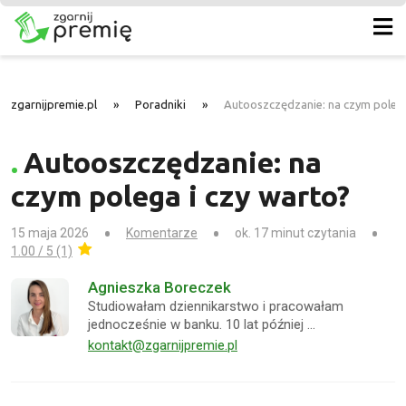
zgarnijpremie.pl
»
Poradniki
»
Autooszczędzanie: na czym polega
Autooszczędzanie: na
czym polega i czy warto?
15 maja 2026
Komentarze
ok. 17 minut czytania
1.00 / 5 (1)
Agnieszka Boreczek
Studiowałam dziennikarstwo i pracowałam
jednocześnie w banku. 10 lat później …
kontakt@zgarnijpremie.pl