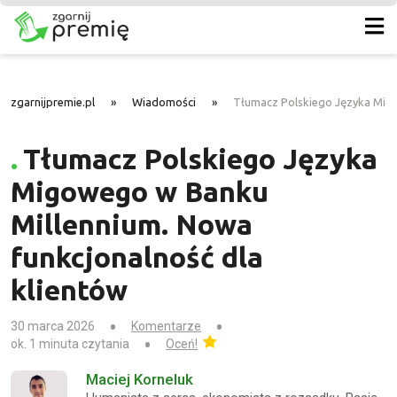
zgarnijpremie.pl
»
Wiadomości
»
Tłumacz Polskiego Języka Migo
Tłumacz Polskiego Języka
Migowego w Banku
Millennium. Nowa
funkcjonalność dla
klientów
30 marca 2026
Komentarze
ok. 1 minuta czytania
Oceń!
Maciej Korneluk