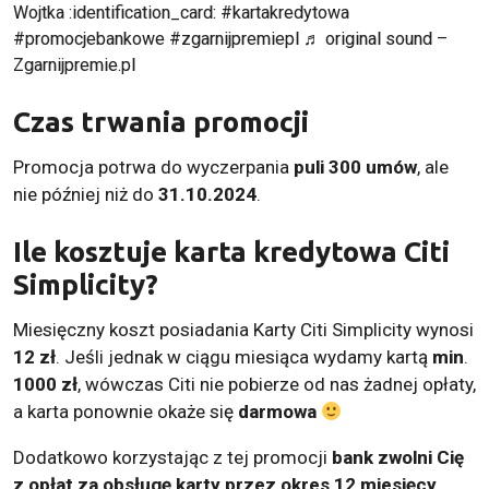
Wojtka :identification_card:
#kartakredytowa
#promocjebankowe
#zgarnijpremiepl
♬ original sound –
Zgarnijpremie.pl
Czas trwania promocji
Promocja potrwa do wyczerpania
puli 300 umów
, ale
nie później niż do
31.10.2024
.
Ile kosztuje karta kredytowa Citi
Simplicity?
Miesięczny koszt posiadania Karty Citi Simplicity wynosi
12 zł
. Jeśli jednak w ciągu miesiąca wydamy kartą
min
.
1000 zł
, wówczas Citi nie pobierze od nas żadnej opłaty,
a karta ponownie okaże się
darmowa
Dodatkowo korzystając z tej promocji
bank zwolni Cię
z opłat za obsługę karty przez okres 12 miesięcy
.