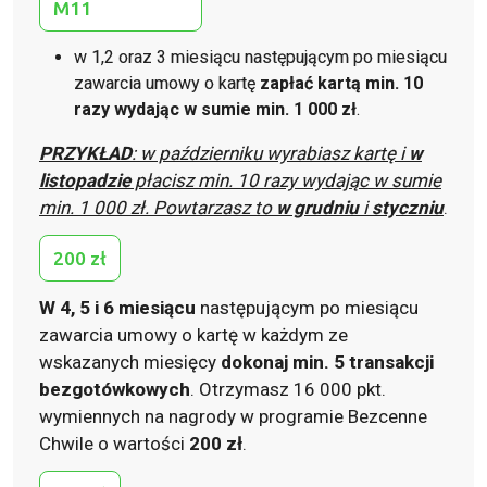
M11
w 1,2 oraz 3 miesiącu następującym po miesiącu
zawarcia umowy o kartę
zapłać kartą min. 10
razy wydając w sumie min. 1 000 zł
.
PRZYKŁAD
: w październiku wyrabiasz kartę i
w
listopadzie
płacisz min. 10 razy wydając w sumie
min. 1 000 zł. Powtarzasz to
w grudniu
i
styczniu
.
200 zł
W 4, 5 i 6 miesiącu
następującym po miesiącu
zawarcia umowy o kartę w każdym ze
wskazanych miesięcy
dokonaj min. 5 transakcji
bezgotówkowych
. Otrzymasz 16 000 pkt.
wymiennych na nagrody w programie Bezcenne
Chwile o wartości
200 zł
.