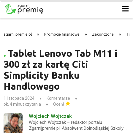
zgarnijpremie.pl
»
Promocje finansowe
»
Zakończone
»
Tab
Tablet Lenovo Tab M11 i
300 zł za kartę Citi
Simplicity Banku
Handlowego
1 listopada 2024
Komentarze
ok. 4 minut czytania
Oceń!
Wojciech Wojtczak
Wojciech Wojtczak – redaktor portalu
Zgarnijpremie.pl. Absolwent Dolnośląskiej Szkoły …