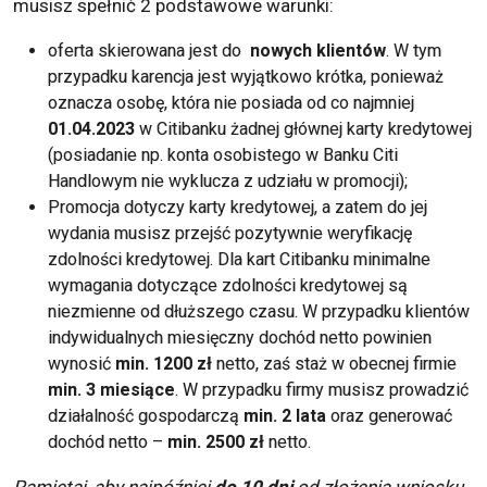
musisz spełnić 2 podstawowe warunki:
oferta skierowana jest do
nowych klientów
. W tym
przypadku karencja jest wyjątkowo krótka, ponieważ
oznacza osobę, która nie posiada od co najmniej
01.04.2023
w Citibanku żadnej głównej
karty kredytowej
(posiadanie np. konta osobistego w Banku Citi
Handlowym nie wyklucza z udziału w promocji);
Promocja dotyczy karty kredytowej, a zatem do jej
wydania musisz przejść pozytywnie weryfikację
zdolności kredytowej. Dla kart Citibanku minimalne
wymagania dotyczące zdolności kredytowej są
niezmienne od dłuższego czasu. W przypadku klientów
indywidualnych miesięczny dochód netto powinien
wynosić
min. 1200 zł
netto, zaś staż w obecnej firmie
min. 3 miesiące
. W przypadku firmy musisz prowadzić
działalność gospodarczą
min. 2 lata
oraz generować
dochód netto –
min. 2500
zł
netto.
Pamiętaj, aby najpóźniej
do 10 dni
od złożenia wniosku