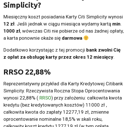
Simplicity?
Miesięczny koszt posiadania Karty Citi Simplicity wynosi
12 zł
. Jeśli jednak w ciągu miesiąca wydamy kartą
min
.
1000 zł
, wówczas Citi nie pobierze od nas żadnej opłaty,
a karta ponownie okaże się
darmowa
Dodatkowo korzystając z tej promocji
bank zwolni Cię
z opłat za obsługę karty przez okres 12 miesięcy
.
RRSO
22,88%
Reprezentatywny przykład dla Karty Kredytowej Citibank
Simplicity. Rzeczywista Roczna Stopa Oprocentowania
wynosi 22,88% (
RRSO
) przy założeniu: całkowita kwota
kredytu (bez kredytowanych kosztów) 11000 zł ,
całkowita kwota do zapłaty 12277,19 zł, zmienne
oprocentowanie nominalne 18,5% w skali roku,
całkowity koszt kredytu 1277,19 zł (w tym opłata