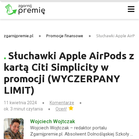
zgarnijpremie.pl
»
Promocje finansowe
»
Słuchawki Apple AirPod
Słuchawki Apple AirPods z
kartą Citi Simplicity w
promocji (WYCZERPANY
LIMIT)
11 kwietnia 2024
Komentarze
ok. 3 minut czytania
Oceń!
Wojciech Wojtczak
Wojciech Wojtczak – redaktor portalu
Zgarnijpremie.pl. Absolwent Dolnośląskiej Szkoły …