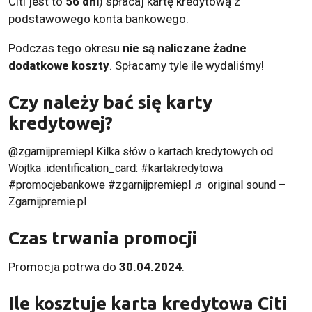
Citi jest to
56 dni
) spłacaj kartę kredytową z
podstawowego konta bankowego.
Podczas tego okresu
nie są naliczane żadne
dodatkowe koszty
. Spłacamy tyle ile wydaliśmy!
Czy należy bać się karty
kredytowej?
@zgarnijpremiepl
Kilka słów o kartach kredytowych od
Wojtka :identification_card:
#kartakredytowa
#promocjebankowe
#zgarnijpremiepl
♬ original sound –
Zgarnijpremie.pl
Czas trwania promocji
Promocja potrwa do
30.04.2024
.
Ile kosztuje karta kredytowa Citi