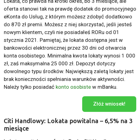
Lokata, co prawda na krótki okres, bo 3 miesiące, ale
oferta stanowi tak na prawdę dodatek do promocyjnego
eKonta do Usług, z którym możesz zdobyć dodatkowo
do 870 zł premii. Możesz z niej skorzystać, jeśli jesteś
nowym klientem, czyli nie posiadałeś RORu od 01
stycznia 2021. Pamiętaj, że lokata dostępna jest w
bankowości elektronicznej przez 30 dni od otwarcia
konta osobistego. Minimalna kwota lokaty wynosi 1 000
zł, zaś maksymalna 25 000 zł. Depozyt dotyczy
dowolnego typu środków. Największą zaletą lokaty jest
brak konieczności spełniania warunków aktywności.
Należy tylko posiadać
konto osobiste
w mBanku.
Złóż wniosek!
Citi Handlowy: Lokata powitalna – 6,5% na 3
miesiące