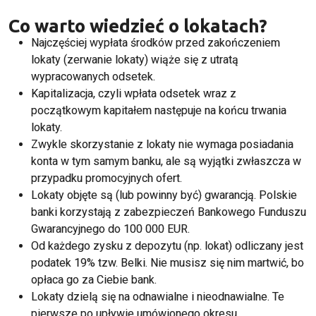
Co warto wiedzieć o lokatach?
Najczęściej wypłata środków przed zakończeniem
lokaty (zerwanie lokaty) wiąże się z utratą
wypracowanych odsetek.
Kapitalizacja, czyli wpłata odsetek wraz z
początkowym kapitałem następuje na końcu trwania
lokaty.
Zwykle skorzystanie z lokaty nie wymaga posiadania
konta w tym samym banku, ale są wyjątki zwłaszcza w
przypadku promocyjnych ofert.
Lokaty objęte są (lub powinny być) gwarancją. Polskie
banki korzystają z zabezpieczeń Bankowego Funduszu
Gwarancyjnego do 100 000 EUR.
Od każdego zysku z depozytu (np. lokat) odliczany jest
podatek 19% tzw. Belki. Nie musisz się nim martwić, bo
opłaca go za Ciebie bank.
Lokaty dzielą się na odnawialne i nieodnawialne. Te
pierwsze po upływie umówionego okresu