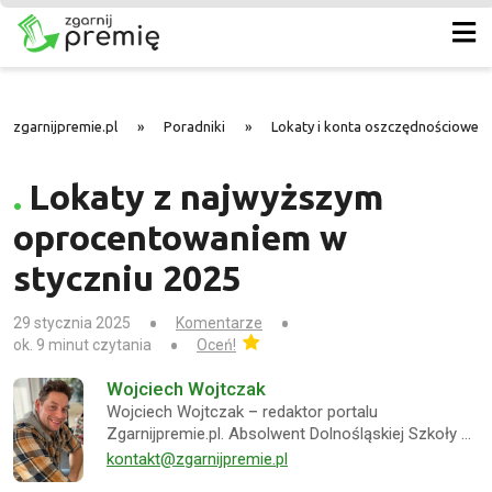
zgarnijpremie.pl
»
Poradniki
»
Lokaty i konta oszczędnościowe -
Lokaty z najwyższym
oprocentowaniem w
styczniu 2025
29 stycznia 2025
Komentarze
ok. 9 minut czytania
Oceń!
Wojciech Wojtczak
Wojciech Wojtczak – redaktor portalu
Zgarnijpremie.pl. Absolwent Dolnośląskiej Szkoły …
kontakt@zgarnijpremie.pl