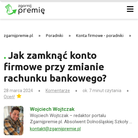
zgarnijpremie.pl
»
Poradniki
»
Konta firmowe - poradniki
»
Jak zamknąć konto
firmowe przy zmianie
rachunku bankowego?
28 marca 2024
Komentarze
ok. 7 minut czytania
Oceń!
Wojciech Wojtczak
Wojciech Wojtczak – redaktor portalu
Zgarnijpremie.pl. Absolwent Dolnośląskiej Szkoły …
kontakt@zgarnijpremie.pl