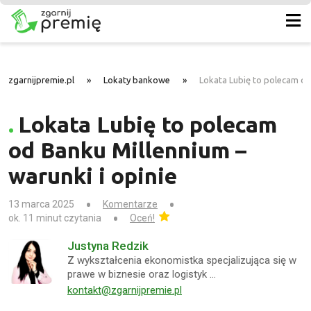
zgarnijpremie.pl
»
Lokaty bankowe
»
Lokata Lubię to polecam od
Lokata Lubię to polecam
od Banku Millennium –
warunki i opinie
13 marca 2025
Komentarze
ok. 11 minut czytania
Oceń!
Justyna Redzik
Z wykształcenia ekonomistka specjalizująca się w
prawe w biznesie oraz logistyk …
kontakt@zgarnijpremie.pl