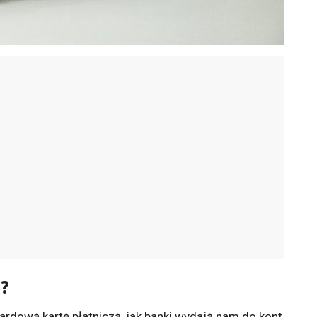
a?
ardową kartę płatniczą, jak banki wydają nam do kont