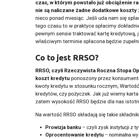
czas, w którym powstało już obciążenie ra
nie są naliczane żadne dodatkowe koszty 
nieco ponad miesiąc. Jeśli uda nam się spł
tego czasu to w praktyce spłacimy dokładnie
pewnym sensie traktować kartę kredytową, ja
właściwym terminie spłacona będzie zupeł
Co to jest RRSO?
RRSO, czyli Rzeczywista Roczna Stopa Op
koszt kredytu
ponoszony przez konsumenta,
kwoty kredytu w stosunku rocznym, Wartoś
kredytów, czy pożyczek. Jak już wiemy kart
zatem wysokość RRSO będzie dla nas istotn
Na wartość RRSO składają się takie składniki
Prowizja banku
– czyli zysk instytucji z 
Oprocentowanie kredytu
– nominalna wy