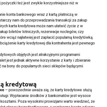
 pożyczki też jest zwykle korzystniejsze niż w
nie konta bankowego wraz z kartą płatniczą w
arczy nam do przeprowadzania transakcji za zakup
tórych karta kredytowa może nam ułatwić życie z w
akup biletów lotniczych, rezerwacje noclegów, czy
re wciąż najłatwiej jest zapłacić popularną
kredytówką
.
 obciążenie
karty kredytowej
dla kontrahenta jest pewnego
dytowych objętych jest atrakcyjnymi programami
et jest jednak aktywne korzystanie z karty i zbieranie
 na bony do popularnych sieci sklepów będącymi
tą kredytową
owe
– powszechnie uważa się, że
karty kredytowe
służą
 usługi. Wypłacanie środków z bankomatów jest wysoce
 kosztami. Poza wysokimi prowizjami warto wiedzieć, że