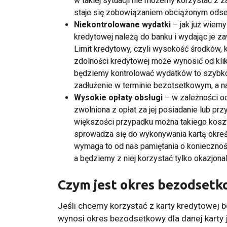
w takiej sytuacji nie możemy korzystać z 
staje się zobowiązaniem obciążonym odset
Niekontrolowane wydatki
– jak już wiemy
kredytowej należą do banku i wydając je za
Limit kredytowy, czyli wysokość środków, 
zdolności kredytowej może wynosić od kliku
będziemy kontrolować wydatków to szybko 
zadłużenie w terminie bezotsetkowym, a na
Wysokie opłaty obsługi
– w zależności od
zwolniona z opłat za jej posiadanie lub pr
większości przypadku można takiego kosztu
sprowadza się do wykonywania kartą określo
wymaga to od nas pamiętania o konieczności
a będziemy z niej korzystać tylko okazjonal
Czym jest okres bezodsetk
Jeśli chcemy korzystać z karty kredytowej b
wynosi okres bezodsetkowy dla danej karty 