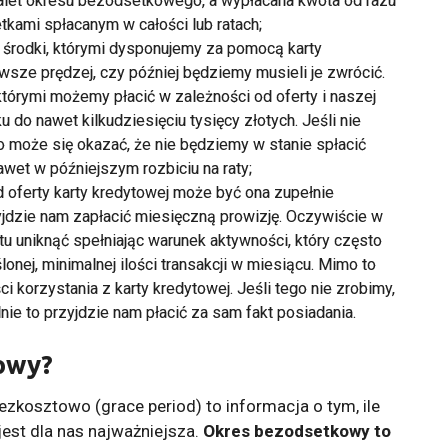
zalet okresu bezodsetkowego, a wypłacana kwota od razu
kami spłacanym w całości lub ratach;
 środki, którymi dysponujemy za pomocą karty
wsze prędzej, czy później będziemy musieli je zwrócić.
którymi możemy płacić w zależności od oferty i naszej
 do nawet kilkudziesięciu tysięcy złotych. Jeśli nie
może się okazać, że nie będziemy w stanie spłacić
wet w późniejszym rozbiciu na raty;
 oferty karty kredytowej może być ona zupełnie
zyjdzie nam zapłacić miesięczną prowizję. Oczywiście w
 uniknąć spełniając warunek aktywności, który często
nej, minimalnej ilości transakcji w miesiącu. Mimo to
 korzystania z karty kredytowej. Jeśli tego nie zrobimy,
nie to przyjdzie nam płacić za sam fakt posiadania.
owy?
ezkosztowo (grace period) to informacja o tym, ile
jest dla nas najważniejsza.
Okres bezodsetkowy to