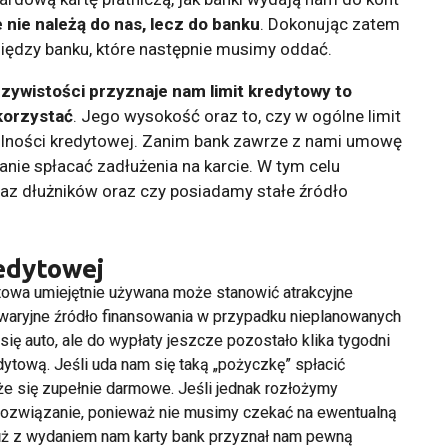
 nie należą do nas, lecz do banku
. Dokonując zatem
iędzy banku, które następnie musimy oddać.
zywistości przyznaje nam limit kredytowy to
korzystać
. Jego wysokość oraz to, czy w ogólne limit
olności kredytowej. Zanim bank zawrze z nami umowę
nie spłacać zadłużenia na karcie. W tym celu
baz dłużników oraz czy posiadamy stałe źródło
redytowej
towa umiejętnie używana może stanowić atrakcyjne
awaryjne źródło finansowania w przypadku nieplanowanych
ię auto, ale do wypłaty jeszcze pozostało klika tygodni
tową. Jeśli uda nam się taką „pożyczkę” spłacić
 się zupełnie darmowe. Jeśli jednak rozłożymy
ne rozwiązanie, ponieważ nie musimy czekać na ewentualną
już z wydaniem nam karty bank przyznał nam pewną