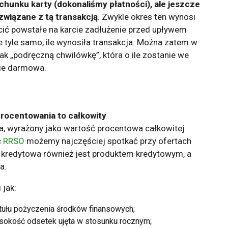
chunku karty (dokonaliśmy płatności), ale jeszcze
związane z tą transakcją
. Zwykle okres ten wynosi
acić powstałe na karcie zadłużenie przed upływem
 tyle samo, ile wynosiła transakcja. Można zatem w
k „podręczną chwilówkę”, która o ile zostanie we
nie darmowa.
rocentowania to całkowity
 wyrażony jako wartość procentowa całkowitej
ć
RRSO
możemy najczęściej spotkać przy ofertach
a kredytowa również jest produktem kredytowym, a
a.
 jak:
tytułu pożyczenia środków finansowych;
sokość odsetek ujęta w stosunku rocznym;