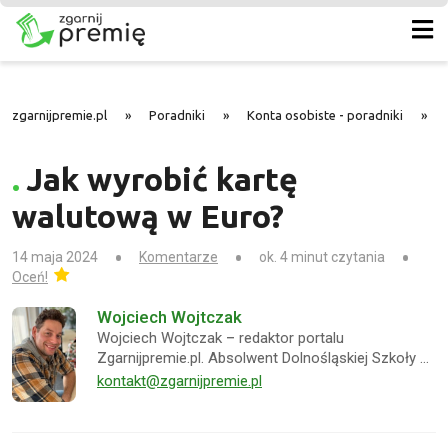
zgarnijpremie.pl
»
Poradniki
»
Konta osobiste - poradniki
»
Jak wyrobić kartę
walutową w Euro?
14 maja 2024
Komentarze
ok. 4 minut czytania
Oceń!
Wojciech Wojtczak
Wojciech Wojtczak – redaktor portalu
Zgarnijpremie.pl. Absolwent Dolnośląskiej Szkoły …
kontakt@zgarnijpremie.pl