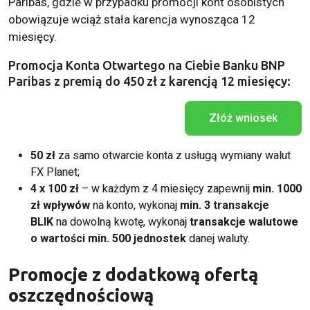
Paribas, gdzie w przypadku promocji kont osobistych
obowiązuje wciąż stała karencja wynosząca 12
miesięcy.
Promocja Konta Otwartego na Ciebie Banku BNP
Paribas z premią do 450 zł z karencją 12 miesięcy:
Złóż wniosek
50 zł
za samo otwarcie konta z usługą wymiany walut
FX Planet;
4 x 100 zł
– w każdym z 4 miesięcy zapewnij
min. 1000
zł wpływów
na konto, wykonaj
min. 3 transakcje
BLIK
na dowolną kwotę, wykonaj
transakcje walutowe
o wartości min. 500 jednostek
danej waluty.
Promocje z dodatkową ofertą
oszczędnościową