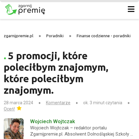
zgarnijpremie.pl
»
Poradniki
»
Finanse codzienne - poradniki
»
5 promocji, które
poleciłbym znajomym,
które poleciłbym
znajomym.
28 marca 2024
Komentarze
ok. 3 minut czytania
Oceń!
Wojciech Wojtczak
Wojciech Wojtczak – redaktor portalu
Zgarnijpremie.pl. Absolwent Dolnośląskiej Szkoły …