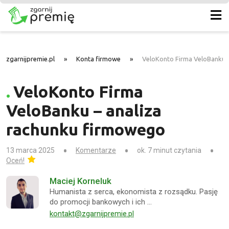
zgarnijpremie.pl
»
Konta firmowe
»
VeloKonto Firma VeloBanku 
VeloKonto Firma
VeloBanku – analiza
rachunku firmowego
13 marca 2025
Komentarze
ok. 7 minut czytania
Oceń!
Maciej Korneluk
Humanista z serca, ekonomista z rozsądku. Pasję
do promocji bankowych i ich …
kontakt@zgarnijpremie.pl