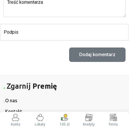
Treść komentarza
Podpis
Zgarnij
Premię
O nas
Kontakt
Regulamin
Konta
Lokaty
100 zł
Kredyty
Firma