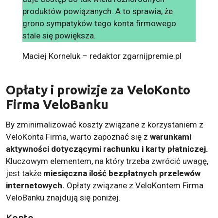
produktów powiązanych. A to sprawia, że
grono sympatyków tego konta firmowego
stale się powiększa.
Maciej Korneluk – redaktor zgarnijpremie.pl
Opłaty i prowizje za VeloKonto
Firma VeloBanku
By zminimalizować koszty związane z korzystaniem z
VeloKonta Firma, warto zapoznać się z
warunkami
aktywności dotyczącymi rachunku i karty płatniczej.
Kluczowym elementem, na który trzeba zwrócić uwagę,
jest także
miesięczna ilość bezpłatnych przelewów
internetowych.
Opłaty związane z VeloKontem Firma
VeloBanku znajdują się poniżej.
Konto