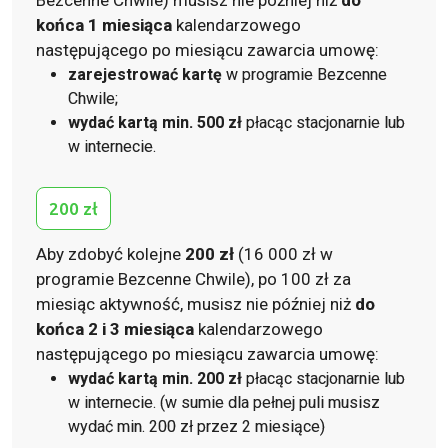
Bezcenne Chwile) musisz nie później niż
do
końca 1 miesiąca
kalendarzowego
następującego po miesiącu zawarcia umowę:
zarejestrować kartę
w programie Bezcenne
Chwile;
wydać kartą min. 500 zł
płacąc stacjonarnie lub
w internecie.
200 zł
Aby zdobyć kolejne
200 zł
(16 000 zł w
programie Bezcenne Chwile), po 100 zł za
miesiąc aktywność, musisz nie później niż
do
końca 2 i 3 miesiąca
kalendarzowego
następującego po miesiącu zawarcia umowę:
wydać kartą min. 200 zł
płacąc stacjonarnie lub
w internecie. (w sumie dla pełnej puli musisz
wydać min. 200 zł przez 2 miesiące)