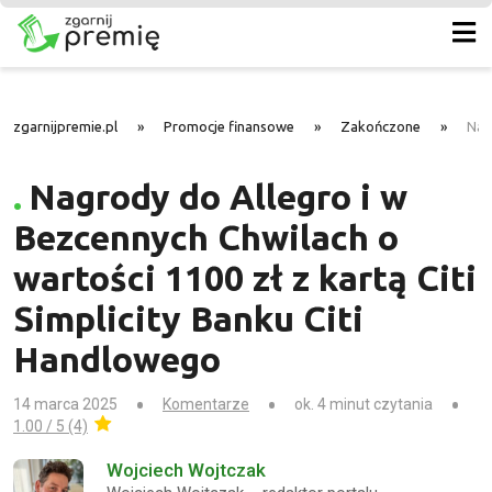
zgarnijpremie.pl
»
Promocje finansowe
»
Zakończone
»
Nag
Nagrody do Allegro i w
Bezcennych Chwilach o
wartości 1100 zł z kartą Citi
Simplicity Banku Citi
Handlowego
14 marca 2025
Komentarze
ok. 4 minut czytania
1.00 / 5 (4)
Wojciech Wojtczak