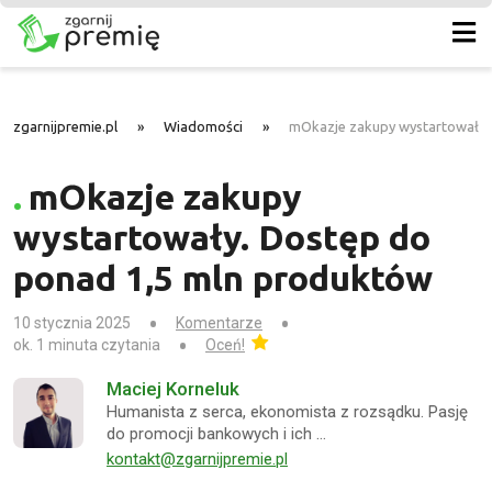
zgarnijpremie.pl
»
Wiadomości
»
mOkazje zakupy wystartowały.
mOkazje zakupy
wystartowały. Dostęp do
ponad 1,5 mln produktów
10 stycznia 2025
Komentarze
ok. 1 minuta czytania
Oceń!
Maciej Korneluk
Humanista z serca, ekonomista z rozsądku. Pasję
do promocji bankowych i ich …
kontakt@zgarnijpremie.pl