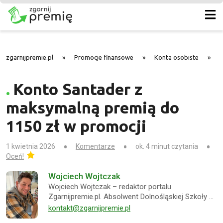
zgarnijpremie.pl
»
Promocje finansowe
»
Konta osobiste
»
K
Konto Santader z
maksymalną premią do
1150 zł w promocji
1 kwietnia 2026
Komentarze
ok. 4 minut czytania
Oceń!
Wojciech Wojtczak
Wojciech Wojtczak – redaktor portalu
Zgarnijpremie.pl. Absolwent Dolnośląskiej Szkoły …
kontakt@zgarnijpremie.pl