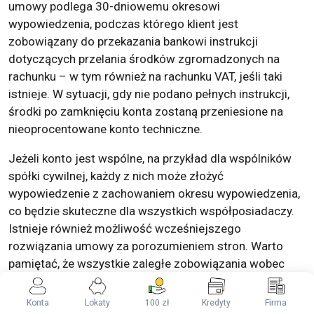
umowy podlega 30-dniowemu okresowi
wypowiedzenia, podczas którego klient jest
zobowiązany do przekazania bankowi instrukcji
dotyczących przelania środków zgromadzonych na
rachunku – w tym również na rachunku VAT, jeśli taki
istnieje. W sytuacji, gdy nie podano pełnych instrukcji,
środki po zamknięciu konta zostaną przeniesione na
nieoprocentowane konto techniczne.
Jeżeli konto jest wspólne, na przykład dla wspólników
spółki cywilnej, każdy z nich może złożyć
wypowiedzenie z zachowaniem okresu wypowiedzenia,
co będzie skuteczne dla wszystkich współposiadaczy.
Istnieje również możliwość wcześniejszego
rozwiązania umowy za porozumieniem stron. Warto
pamiętać, że wszystkie zaległe zobowiązania wobec
banku muszą być uregulowane przed zamknięciem
konta, a wszelkie karty płatnicze związane z kontem
Konta
Lokaty
100 zł
Kredyty
Firma