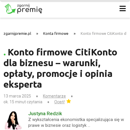
zgarnijpremie.pl
»
Konta firmowe
»
Konto firmowe CitiKonto dla 
Konto firmowe CitiKonto
dla biznesu – warunki,
opłaty, promocje i opinia
eksperta
13 marca 2025
Komentarze
ok. 15 minut czytania
Oceń!
Justyna Redzik
Z wykształcenia ekonomistka specjalizująca się w
prawe w biznesie oraz logistyk …