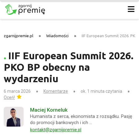
zgarnijpremie.pl
»
Wiadomości
»
IIF European Summit 2026. PKO
IIF European Summit 2026.
PKO BP obecny na
wydarzeniu
6 marca 2026
Komentarze
ok. 1 minuta czytania
Oceń!
Maciej Korneluk
Humanista z serca, ekonomista z rozsądku. Pasję
do promocji bankowych i ich …
kontakt@zgarnijpremie.pl