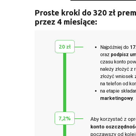
Proste kroki do 320 zł pre
przez 4 miesiące:
20 zł
Najpóźniej do
17
oraz
podpisz u
czasu konto powi
należy złożyć z
złożyć wniosek 
na telefon od ko
na etapie skład
marketingowy
.
7,2%
Aby korzystać z op
konto oszczędnoś
począwszy od kolej