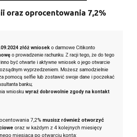
mii oraz oprocentowania 7,2%
.09.2024 złóż wniosek
o darmowe Citikonto
mowę
o prowadzenie rachunku. Z racji tego, że do tego
nno być otwarte i aktywne wniosek o jego otwarcie
 rozsądnym wyprzedzeniem. Możesz samodzielnie
za pomocą selfie lub zostawić swoje dane i poczekać
nsultanta banku;
ania wniosku
wyraź dobrowolnie zgody na kontakt
rocentowania 7,2%
musisz również otworzyć
ciowe
oraz w każdym z 4 kolejnych miesięcy
nego miesiąca po otwarciu konta: