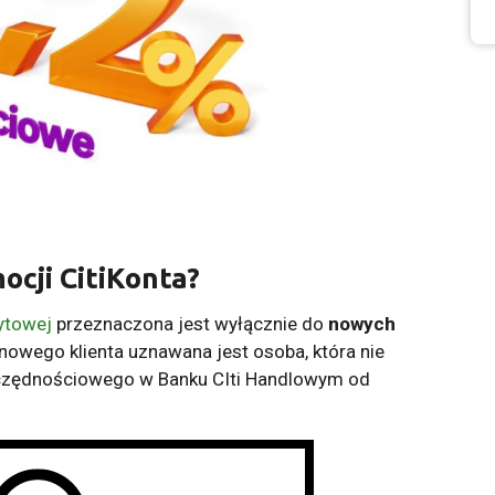
mocji
CitiKonta
?
dytowej
przeznaczona jest wyłącznie do
nowych
nowego klienta uznawana jest osoba, która nie
zczędnościowego w Banku CIti Handlowym od