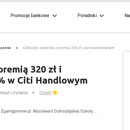
Promocje bankowe
Poradniki
Na
ńczone
»
Citikonto osobiste z premią 320 zł i oprocentowaniem
premią 320 zł i
% w Citi Handlowym
minut czytania
Oceń!
Zgarnijpremie.pl. Absolwent Dolnośląskiej Szkoły …