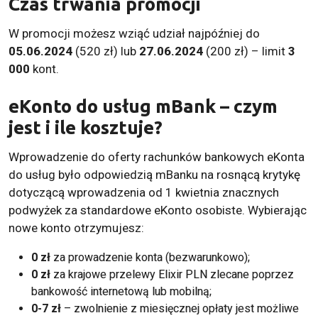
Czas trwania promocji
W promocji możesz wziąć udział najpóźniej do
05.06.2024
(520 zł) lub
27.06.2024
(200 zł) – limit
3
000
kont.
eKonto do usług mBank – czym
jest i ile kosztuje?
Wprowadzenie do oferty rachunków bankowych eKonta
do usług było odpowiedzią mBanku na rosnącą krytykę
dotyczącą wprowadzenia od 1 kwietnia znacznych
podwyżek za standardowe eKonto osobiste. Wybierając
nowe konto otrzymujesz:
0 zł
za prowadzenie konta (bezwarunkowo);
0 zł
za krajowe przelewy Elixir PLN zlecane poprzez
bankowość internetową lub mobilną;
0-7 zł
– zwolnienie z miesięcznej opłaty jest możliwe