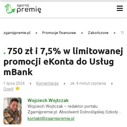
zgarnijpremie.pl
»
Promocje finansowe
»
Zakończone
»
750
750 zł i 7,5% w limitowanej
promocji eKonta do Usług
mBank
1 lipca 2024
Komentarze
ok. 4 minut czytania
Oceń!
Wojciech Wojtczak
Wojciech Wojtczak – redaktor portalu
Zgarnijpremie.pl. Absolwent Dolnośląskiej Szkoły …
kontakt@zgarnijpremie.pl