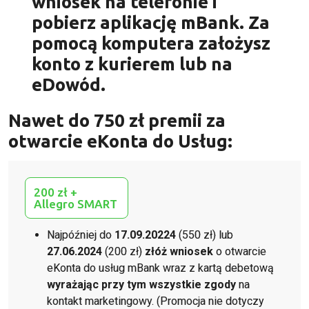
wniosek na telefonie i
pobierz aplikację mBank. Za
pomocą komputera założysz
konto z kurierem lub na
eDowód.
Nawet do 750 zł premii za
otwarcie eKonta do Usług:
200 zł +
Allegro SMART
Najpóźniej do
17.09.20224
(550 zł) lub
27.06.2024
(200 zł)
złóż wniosek
o otwarcie
eKonta do usług mBank wraz z kartą debetową
wyrażając przy tym wszystkie zgody
na
kontakt marketingowy. (Promocja nie dotyczy