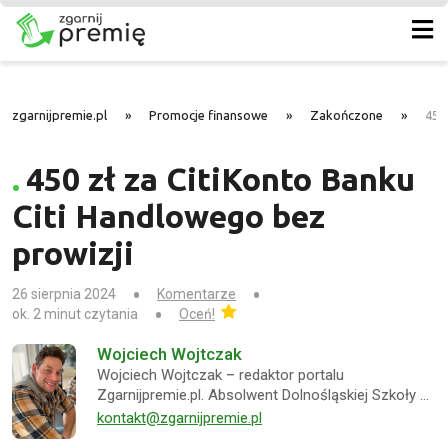
zgarnijpremie.pl
»
Promocje finansowe
»
Zakończone
»
450
450 zł za CitiKonto Banku
Citi Handlowego bez
prowizji
26 sierpnia 2024
Komentarze
ok. 2 minut czytania
Oceń!
Wojciech Wojtczak
Wojciech Wojtczak – redaktor portalu
Zgarnijpremie.pl. Absolwent Dolnośląskiej Szkoły …
kontakt@zgarnijpremie.pl