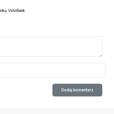
anku
, 
VeloBank