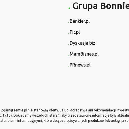
Grupa
Bonni
Bankier.pl
Pit.pl
Dyskusja.biz
MamBiznes.pl
PRnews.pl
garnijPremie.pl nie stanowią oferty, usługi doradztwa ani rekomendacji inwes
oz. 1715). Dokładamy wszelkich starań, aby przedstawione informacje były aktualne
teriałami informacyjnymi, które dotyczą opisywanych produktów lub usług, prze