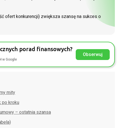
ć ofert konkurencji) zwiększa szansę na sukces o
ycznych porad finansowych?
Obserwuj
eł w Google
my mity
k po kroku
 umowy – ostatnia szansa
bela)