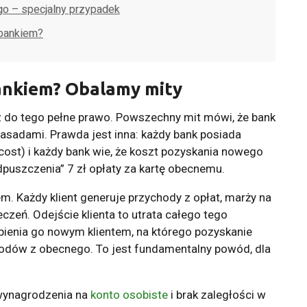
go – specjalny przypadek
bankiem?
ankiem? Obalamy mity
 do tego pełne prawo. Powszechny mit mówi, że bank
zasadami. Prawda jest inna: każdy bank posiada
 cost) i każdy bank wie, że koszt pozyskania nowego
odpuszczenia” 7 zł opłaty za kartę obecnemu.
. Każdy klient generuje przychody z opłat, marży na
czeń. Odejście klienta to utrata całego tego
pienia go nowym klientem, na którego pozyskanie
odów z obecnego. To jest fundamentalny powód, dla
 wynagrodzenia na
konto osobiste
i brak zaległości w