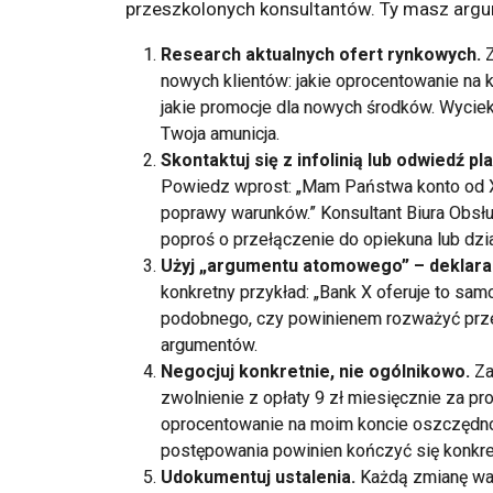
przeszkolonych konsultantów. Ty masz argu
Research aktualnych ofert rynkowych.
nowych klientów: jakie oprocentowanie na 
jakie promocje dla nowych środków. Wyciek
Twoja amunicja.
Skontaktuj się z infolinią lub odwiedź p
Powiedz wprost: „Mam Państwa konto od X 
poprawy warunków.” Konsultant Biura Obsłu
poproś o przełączenie do opiekuna lub dział
Użyj „argumentu atomowego” – deklarac
konkretny przykład: „Bank X oferuje to s
podobnego, czy powinienem rozważyć przen
argumentów.
Negocjuj konkretnie, nie ogólnikowo.
Za
zwolnienie z opłaty 9 zł miesięcznie za pr
oprocentowanie na moim koncie oszczędno
postępowania powinien kończyć się konkre
Udokumentuj ustalenia.
Każdą zmianę war