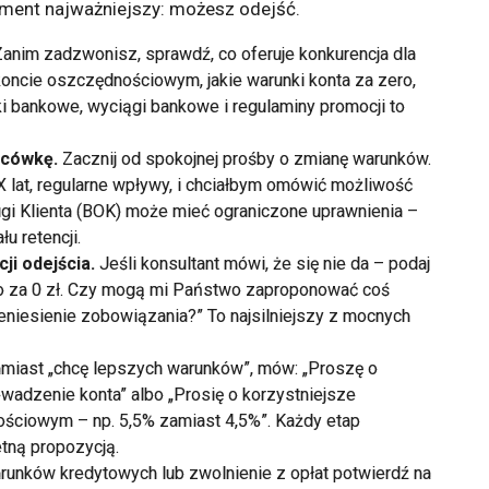
ment najważniejszy: możesz odejść.
Zanim zadzwonisz, sprawdź, co oferuje konkurencja dla
koncie oszczędnościowym, jakie warunki konta za zero,
i bankowe, wyciągi bankowe i regulaminy promocji to
lacówkę.
Zacznij od spokojnej prośby o zmianę warunków.
lat, regularne wpływy, i chciałbym omówić możliwość
gi Klienta (BOK) może mieć ograniczone uprawnienia –
u retencji.
ji odejścia.
Jeśli konsultant mówi, że się nie da – podaj
amo za 0 zł. Czy mogą mi Państwo zaproponować coś
iesienie zobowiązania?” To najsilniejszy z mocnych
miast „chcę lepszych warunków”, mów: „Proszę o
owadzenie konta” albo „Prosię o korzystniejsze
ściowym – np. 5,5% zamiast 4,5%”. Każdy etap
tną propozycją.
unków kredytowych lub zwolnienie z opłat potwierdź na