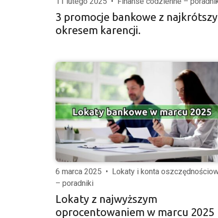
11 lutego 2025
•
Finanse codzienne – poradnik
3 promocje bankowe z najkrótsz
okresem karencji.
6 marca 2025
•
Lokaty i konta oszczędnościo
– poradniki
Lokaty z najwyższym
oprocentowaniem w marcu 2025