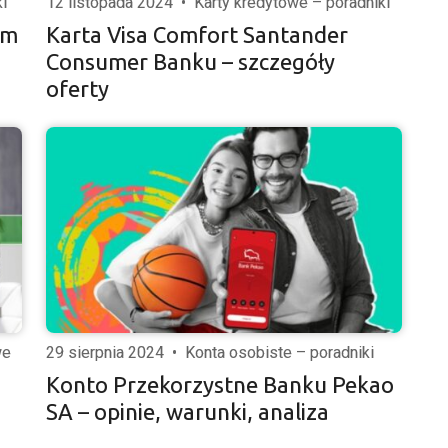
i
12 listopada 2024
•
Karty kredytowe – poradniki
ym
Karta Visa Comfort Santander
Consumer Banku – szczegóły
oferty
we
29 sierpnia 2024
•
Konta osobiste – poradniki
Konto Przekorzystne Banku Pekao
SA – opinie, warunki, analiza