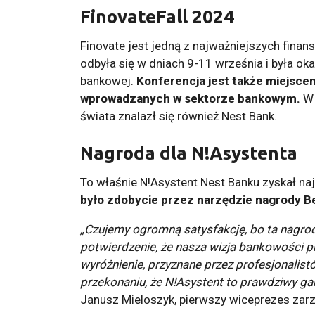
FinovateFall 2024
Finovate jest jedną z najważniejszych finan
odbyła się w dniach 9-11 września i była ok
bankowej.
Konferencja jest także miejsce
wprowadzanych w sektorze bankowym.
W 
świata znalazł się również Nest Bank.
Nagroda dla N!Asystenta
To właśnie N!Asystent Nest Banku zyskał na
było zdobycie przez narzędzie nagrody B
„Czujemy ogromną satysfakcję, bo ta nagroda
potwierdzenie, że nasza wizja bankowości pr
wyróżnienie, przyznane przez profesjonalistó
przekonaniu, że N!Asystent to prawdziwy g
Janusz Mieloszyk, pierwszy wiceprezes zar