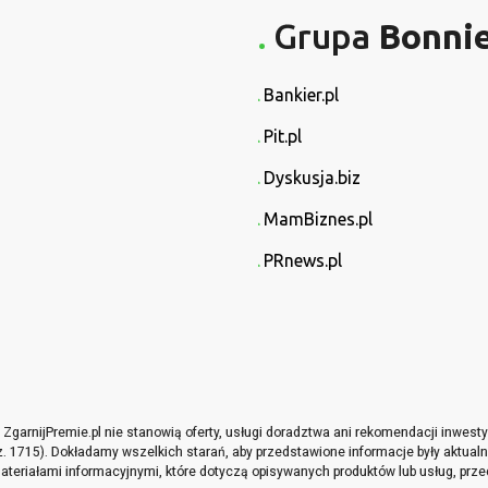
Grupa
Bonni
Bankier.pl
Pit.pl
Dyskusja.biz
MamBiznes.pl
PRnews.pl
garnijPremie.pl nie stanowią oferty, usługi doradztwa ani rekomendacji inwes
oz. 1715). Dokładamy wszelkich starań, aby przedstawione informacje były aktualne
teriałami informacyjnymi, które dotyczą opisywanych produktów lub usług, prze