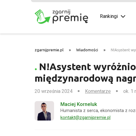
Rankingi
zgarnijpremie.pl
»
Wiadomości
»
N!Asystent wy
N!Asystent wyróżnio
międzynarodową nagr
20 września 2024
Komentarze
ok. 1 
Maciej Korneluk
Humanista z serca, ekonomista z roz
kontakt@zgarnijpremie.pl