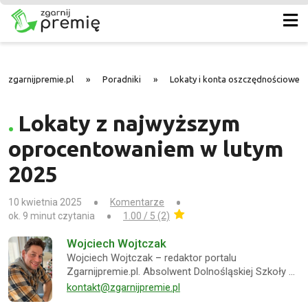
zgarnijpremie.pl
»
Poradniki
»
Lokaty i konta oszczędnościowe -
Lokaty z najwyższym
oprocentowaniem w lutym
2025
10 kwietnia 2025
Komentarze
ok. 9 minut czytania
1.00 / 5 (2)
Wojciech Wojtczak
Wojciech Wojtczak – redaktor portalu
Zgarnijpremie.pl. Absolwent Dolnośląskiej Szkoły …
kontakt@zgarnijpremie.pl