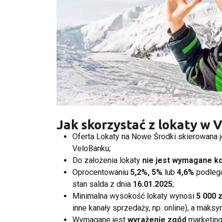
Jak skorzystać z lokaty w
Oferta Lokaty na Nowe Środki skierowana 
VeloBanku;
Do założenia lokaty
nie jest wymagane k
Oprocentowaniu
5,2%, 5%
lub
4,6%
podleg
stan salda z dnia
16.01.2025
;
Minimalna wysokość lokaty wynosi
5 000 z
inne kanały sprzedaży, np. online), a maks
Wymagane jest
wyrażenie zgód
marketin