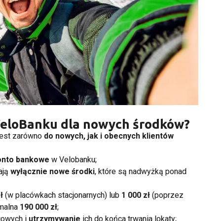
 VeloBanku dla nowych środków?
jest zarówno
do nowych, jak i obecnych klientów
onto bankowe
w Velobanku;
ają
wyłącznie nowe środki
, które są nadwyżką ponad
ł
(w placówkach stacjonarnych) lub
1 000 zł
(poprzez
ymalna
190 000 zł
;
gowych i
utrzymywanie
ich do końca trwania lokaty;