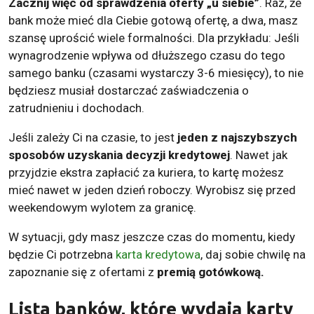
Zacznij więc od sprawdzenia oferty „u siebie”
. Raz, że
bank może mieć dla Ciebie gotową ofertę, a dwa, masz
szansę uprościć wiele formalności. Dla przykładu: Jeśli
wynagrodzenie wpływa od dłuższego czasu do tego
samego banku (czasami wystarczy 3-6 miesięcy), to nie
będziesz musiał dostarczać zaświadczenia o
zatrudnieniu i dochodach.
Jeśli zależy Ci na czasie, to jest
jeden z najszybszych
sposobów uzyskania decyzji kredytowej
. Nawet jak
przyjdzie ekstra zapłacić za kuriera, to kartę możesz
mieć nawet w jeden dzień roboczy. Wyrobisz się przed
weekendowym wylotem za granicę.
W sytuacji, gdy masz jeszcze czas do momentu, kiedy
będzie Ci potrzebna
karta kredytowa
, daj sobie chwilę na
zapoznanie się z ofertami z
premią gotówkową.
Lista banków, które wydają karty