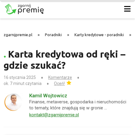
zgarnijpremie.pl
»
Poradniki
»
Karty kredytowe - poradniki
»
Karta kredytowa od ręki –
gdzie szukać?
16 stycznia 2025
Komentarze
ok. 7 minut czytania
Oceń!
Kamil Wojtowicz
Finanse, metaverse, gospodarka i nieruchomości
to tematy, które znajdują się w gronie …
kontakt@zgarnijpremie.pl