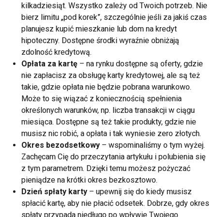
kilkadziesiąt. Wszystko zależy od Twoich potrzeb. Nie
bierz limitu „pod korek”, szczególnie jeśli za jakiś czas
planujesz kupić mieszkanie lub dom na kredyt
hipoteczny. Dostępne środki wyraźnie obniżają
zdolność kredytową.
Opłata za kartę
– na rynku dostępne są oferty, gdzie
nie zapłacisz za obsługę karty kredytowej, ale są też
takie, gdzie opłata nie będzie pobrana warunkowo.
Może to się wiązać z koniecznością spełnienia
określonych warunków, np. liczba transakcji w ciągu
miesiąca. Dostępne są też takie produkty, gdzie nie
musisz nic robić, a opłata i tak wyniesie zero złotych.
Okres bezodsetkowy
– wspominaliśmy o tym wyżej.
Zachęcam Cię do przeczytania artykułu i polubienia się
z tym parametrem. Dzięki temu możesz pożyczać
pieniądze na krótki okres bezkosztowo.
Dzień spłaty karty
– upewnij się do kiedy musisz
spłacić kartę, aby nie płacić odsetek. Dobrze, gdy okres
spłaty przypada niedługo po wpływie Twojego