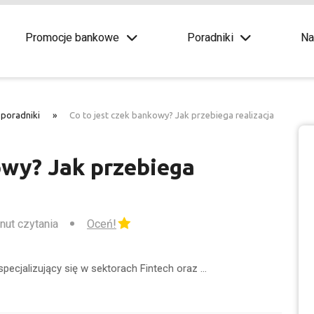
Promocje bankowe
Poradniki
Na
 poradniki
»
Co to jest czek bankowy? Jak przebiega realizacja
owy? Jak przebiega
inut czytania
Oceń!
 specjalizujący się w sektorach Fintech oraz …