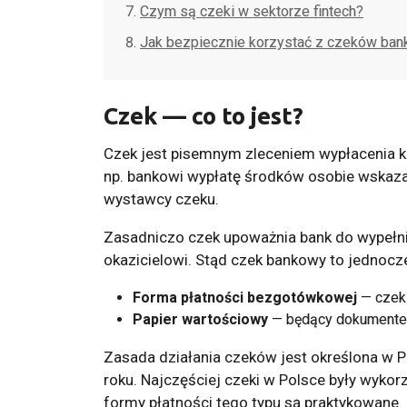
Czym są czeki w sektorze fintech?
Jak bezpiecznie korzystać z czeków ba
Czek — co to jest?
Czek jest pisemnym zleceniem wypłacenia k
np. bankowi wypłatę środków osobie wskaza
wystawcy czeku.
Zasadniczo czek upoważnia bank do wypełni
okazicielowi. Stąd czek bankowy to jednocz
Forma płatności bezgotówkowej
— czek 
Papier wartościowy
— będący dokumentem
Zasada działania czeków jest określona w 
roku. Najczęściej czeki w Polsce były wykor
formy płatności tego typu są praktykowane.