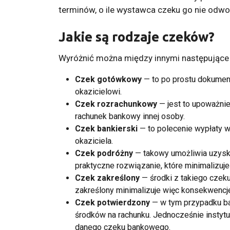
terminów, o ile wystawca czeku go nie odwo
Jakie są rodzaje czeków?
Wyróżnić można między innymi następujące
Czek gotówkowy
— to po prostu dokument
okazicielowi.
Czek rozrachunkowy
— jest to upoważnie
rachunek bankowy innej osoby.
Czek bankierski
— to polecenie wypłaty w
okaziciela.
Czek podróżny
— takowy umożliwia uzys
praktyczne rozwiązanie, które minimalizuje
Czek zakreślony
— środki z takiego czek
zakreślony minimalizuje więc konsekwencj
Czek potwierdzony
— w tym przypadku b
środków na rachunku. Jednocześnie instytuc
danego czeku bankowego.