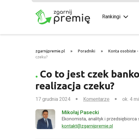
Rankingi
zgarnijpremie.pl
»
Poradniki
»
Konta osobiste -
czeku?
Co to jest czek bank
realizacja czeku?
17 grudnia 2024
Komentarze
ok. 4 m
Mikołaj Pasecki
Ekonomista, analityk i przedsiębiorca
kontakt@zgarnijpremie.pl