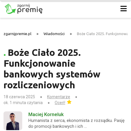
zgarnijpremie.pl
»
Wiadomości
»
Boże Ciało 2025. Funkcjonowan
Boże Ciało 2025.
Funkcjonowanie
bankowych systemów
rozliczeniowych
18 czerwca 2025
Komentarze
ok. 1 minuta czytania
Oceń!
Maciej Korneluk
Humanista z serca, ekonomista z rozsądku. Pasję
do promocji bankowych i ich …