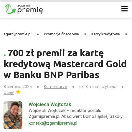
zgarnijpremie.pl
»
Promocje finansowe
»
Karty kredytowe
»
700 zł premii za kartę
kredytową Mastercard Gold
w Banku BNP Paribas
8 sierpnia 2025
Komentarze
ok. 3 minut czytania
Oceń!
Wojciech Wojtczak
Wojciech Wojtczak – redaktor portalu
Zgarnijpremie.pl. Absolwent Dolnośląskiej Szkoły …
kontakt@zgarnijpremie.pl