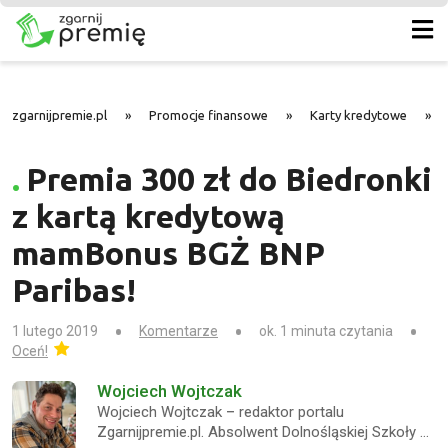
zgarnijpremie.pl
»
Promocje finansowe
»
Karty kredytowe
»
Premia 300 zł do Biedronki
z kartą kredytową
mamBonus BGŻ BNP
Paribas!
1 lutego 2019
Komentarze
ok. 1 minuta czytania
Oceń!
Wojciech Wojtczak
Wojciech Wojtczak – redaktor portalu
Zgarnijpremie.pl. Absolwent Dolnośląskiej Szkoły …