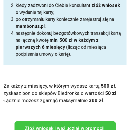
kiedy zadzwoni do Ciebie konsultant
złóż wniosek
o wydanie tej karty;
po otrzymaniu karty koniecznie zarejestruj się na
mambonus.pl
;
następnie dokonuj bezgotówkowych transakcji kartą
na łączną kwotę
min
.
500 zł
w każdym z
pierwszych 6 miesięcy
(licząc od miesiąca
podpisania umowy o kartę).
Za każdy z miesięcy, w którym wydasz kartą
500 zł
,
zyskasz bon do sklepów Biedronka o wartości
50 zł
.
Łącznie możesz zgarnąć maksymalnie
300 zł
.
Złóż wniosek i weź udział w promocji!