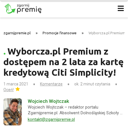
zgarnijpremie.pl
»
Promocje finansowe
»
Wyborcza.pl Premium z d
Wyborcza.pl Premium z
dostępem na 2 lata za kartę
kredytową Citi Simplicity!
1 marca 2021
Komentarze
ok. 2 minut czytania
Oceń!
Wojciech Wojtczak
Wojciech Wojtczak – redaktor portalu
Zgarnijpremie.pl. Absolwent Dolnośląskiej Szkoły …
kontakt@zgarnijpremie.pl