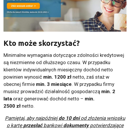
Kto może skorzystać?
Minimalne wymagania dotyczące zdolności kredytowej
są niezmienne od dłuższego czasu. W przypadku
klientów indywidualnych miesięczny dochód netto
powinien wynosić
min. 1200 zł
netto, zaś staż w
obecnej firmie
min. 3 miesiące
. W przypadku firmy
musisz prowadzić działalność gospodarczą
min. 2
lata
oraz generować dochód netto –
min.
2500
zł
netto.
Pamiętaj, aby najpóźniej
do 10 dni
od złożenia wniosku
o kartę
przesłać
bankowi
dokumenty
potwierdzające