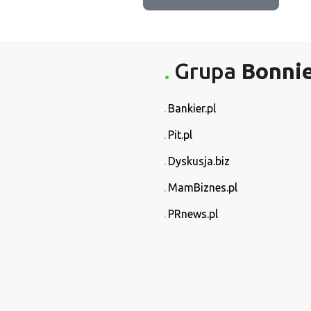
Grupa
Bonni
Bankier.pl
Pit.pl
Dyskusja.biz
MamBiznes.pl
PRnews.pl