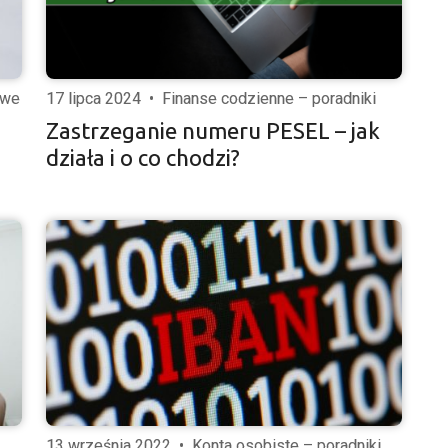
owe
17 lipca 2024
•
Finanse codzienne – poradniki
Zastrzeganie numeru PESEL – jak
działa i o co chodzi?
13 września 2022
•
Konta osobiste – poradniki