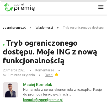
zgarnijpremie.pl
»
Wiadomości
»
Tryb ograniczonego dostępu. M
Tryb ograniczonego
dostępu. Moje ING z nową
funkcjonalnością
23 marca 2026
Komentarze
ok. 1 minuta czytania
Oceń!
Maciej Korneluk
Humanista z serca, ekonomista z rozsądku. Pasję
do promocji bankowych i ich …
kontakt@zgarnijpremie.pl