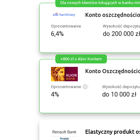
Dla nowych klientów lokujących w banku mi
Konto oszczędnościo
Oprocentowanie
Wysokość depozyt
6,4%
do 200 000 z
+800 zł z Alior Kontem
Konto Oszczędnościo
Oprocentowanie
Wysokość depozyt
4%
do 10 000 zł
Elastyczny produkt 