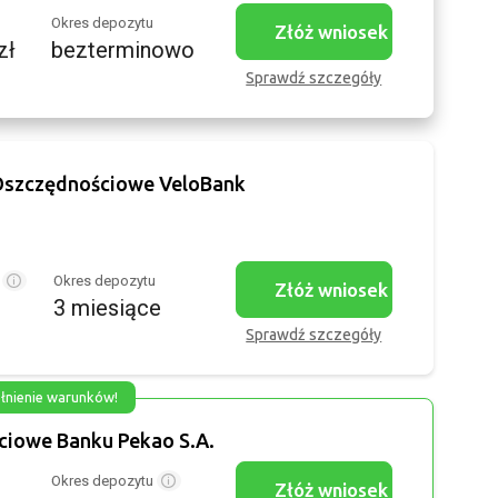
u
Okres depozytu
Złóż wniosek
zł
bezterminowo
Sprawdź szczegóły
 Oszczędnościowe VeloBank
u
Okres depozytu
Złóż wniosek
3 miesiące
Sprawdź szczegóły
ełnienie warunków!
ciowe Banku Pekao S.A.
u
Okres depozytu
Złóż wniosek