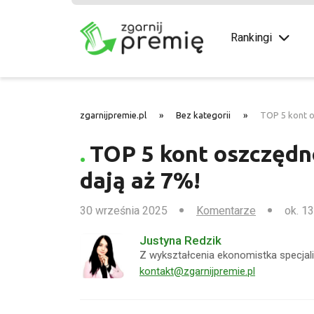
Rankingi
zgarnijpremie.pl
»
Bez kategorii
»
TOP 5 kont o
TOP 5 kont oszczędn
dają aż 7%!
30 września 2025
Komentarze
ok. 13
Justyna Redzik
Z wykształcenia ekonomistka specjali
kontakt@zgarnijpremie.pl