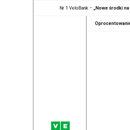
Nr 1
VeloBank –
„Nowe środki n
Oprocentowani