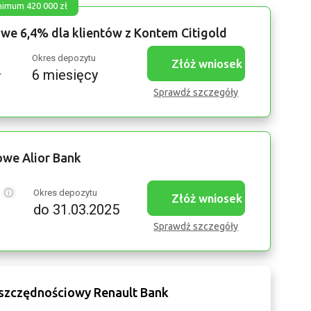
nimum 420 000 zł
we 6,4% dla klientów z Kontem Citigold
u
Okres depozytu
Złóż wniosek
ł
6 miesięcy
Sprawdź szczegóły
we Alior Bank
u
Okres depozytu
Złóż wniosek
do 31.03.2025
Sprawdź szczegóły
oszczędnościowy Renault Bank