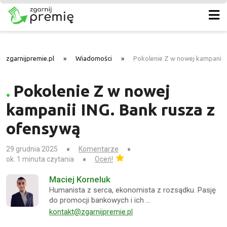
zgarnijpremie.pl
»
Wiadomości
»
Pokolenie Z w nowej kampanii 
Pokolenie Z w nowej
kampanii ING. Bank rusza z
ofensywą
29 grudnia 2025
Komentarze
ok. 1 minuta czytania
Oceń!
Maciej Korneluk
Humanista z serca, ekonomista z rozsądku. Pasję
do promocji bankowych i ich …
kontakt@zgarnijpremie.pl