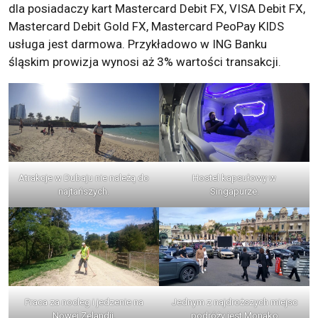
dla posiadaczy kart Mastercard Debit FX, VISA Debit FX,
Mastercard Debit Gold FX, Mastercard PeoPay KIDS
usługa jest darmowa. Przykładowo w ING Banku
śląskim prowizja wynosi aż 3% wartości transakcji.
Atrakcje w Dubaju nie należą do
Hostel kapsułowy w
najtańszych.
Singapurze.
Praca za nocleg i jedzenie na
Jednym z najdroższych miejsc
Nowej Zelandii.
podróży jest Monako