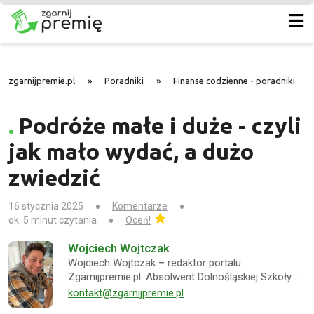
zgarnijpremie.pl
»
Poradniki
»
Finanse codzienne - poradniki
»
Podróże małe i duże - czyli
jak mało wydać, a dużo
zwiedzić
16 stycznia 2025
Komentarze
ok. 5 minut czytania
Oceń!
Wojciech Wojtczak
Wojciech Wojtczak – redaktor portalu
Zgarnijpremie.pl. Absolwent Dolnośląskiej Szkoły …
kontakt@zgarnijpremie.pl