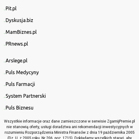
Pit.pl
Dyskusja.biz
MamBiznes.pl
PRnews.pl
Arslege.pl
Puls Medycyny
Puls Farmacji
System Partnerski
Puls Biznesu
Wszystkie informacje oraz dane zamieszczone w serwisie ZgarnijPremie.pl
nie stanowią oferty, usługi doradztwa ani rekomendacji inwestycyjnych w
rozumieniu Rozporządzenia Ministra Finansów z dnia 19 października 2005
(Dz. U. z 2005 roku, Nr 206, poz. 1715). Dokładamy wszelkich starań, aby