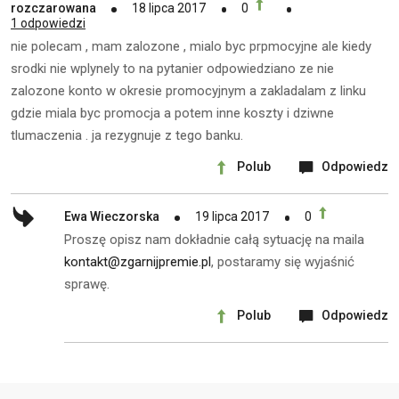
rozczarowana
18 lipca 2017
0
1 odpowiedzi
nie polecam , mam zalozone , mialo byc prpmocyjne ale kiedy
srodki nie wplynely to na pytanier odpowiedziano ze nie
zalozone konto w okresie promocyjnym a zakladalam z linku
gdzie miala byc promocja a potem inne koszty i dziwne
tlumaczenia . ja rezygnuje z tego banku.
Polub
Odpowiedz
Ewa Wieczorska
19 lipca 2017
0
Proszę opisz nam dokładnie całą sytuację na maila
kontakt@zgarnijpremie.pl
, postaramy się wyjaśnić
sprawę.
Polub
Odpowiedz