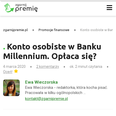
zgarnijpremie.pl
»
Promocje finansowe
»
Konto osobiste w Banku
Konto osobiste w Banku
Millennium. Opłaca się?
4 marca 2020
2 komentarzy
ok. 2 minut czytania
Oceń!
Ewa Wieczorska
Ewa Wieczorska - redaktorka, która kocha pisać.
Pracowała w kilku ogólnopolskich …
kontakt@zgarnijpremie.pl