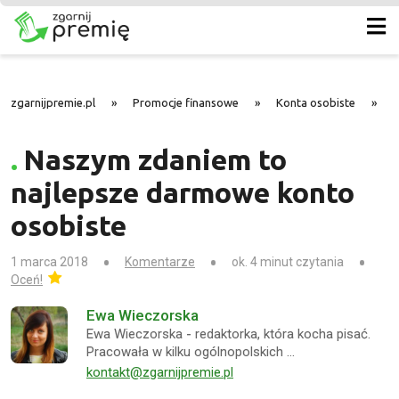
zgarnijpremie.pl
»
Promocje finansowe
»
Konta osobiste
»
N
Naszym zdaniem to
najlepsze darmowe konto
osobiste
1 marca 2018
Komentarze
ok. 4 minut czytania
Oceń!
Ewa Wieczorska
Ewa Wieczorska - redaktorka, która kocha pisać.
Pracowała w kilku ogólnopolskich …
kontakt@zgarnijpremie.pl