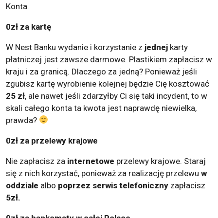
Konta.
0zł za kartę
W Nest Banku wydanie i korzystanie z
jednej
karty
płatniczej jest zawsze darmowe. Plastikiem zapłacisz w
kraju i za granicą. Dlaczego za jedną? Ponieważ jeśli
zgubisz kartę wyrobienie kolejnej będzie Cię kosztować
25 zł
, ale nawet jeśli zdarzyłby Ci się taki incydent, to w
skali całego konta ta kwota jest naprawdę niewielka,
prawda?
0zł za przelewy krajowe
Nie zapłacisz za
internetowe
przelewy krajowe. Staraj
się z nich korzystać, ponieważ za realizację przelewu
w
oddziale
albo
poprzez serwis telefoniczny
zapłacisz
5zł.
0zł za bankomaty w całej Polsce