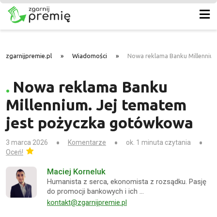
zgarnijpremie.pl
»
Wiadomości
»
Nowa reklama Banku Millenniu
Nowa reklama Banku
Millennium. Jej tematem
jest pożyczka gotówkowa
3 marca 2026
Komentarze
ok. 1 minuta czytania
Oceń!
Maciej Korneluk
Humanista z serca, ekonomista z rozsądku. Pasję
do promocji bankowych i ich …
kontakt@zgarnijpremie.pl