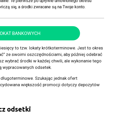
wialne. Te pierwsze po upływie umówionego okresu
ończą się, a środki zwracane są na Twoje konto.
LOKAT BANKOWYCH
miesięcy to tzw. lokaty krótkoterminowe. Jest to okres
tać” ze swoimi oszczędnościami, aby później odebrać
z wybrać środki w każdej chwili, ale wykonanie tego
tą wypracowanych odsetek.
ty długoterminowe. Szukając jednak ofert
decydowana większość promocji dotyczy depozytów
cz odsetki