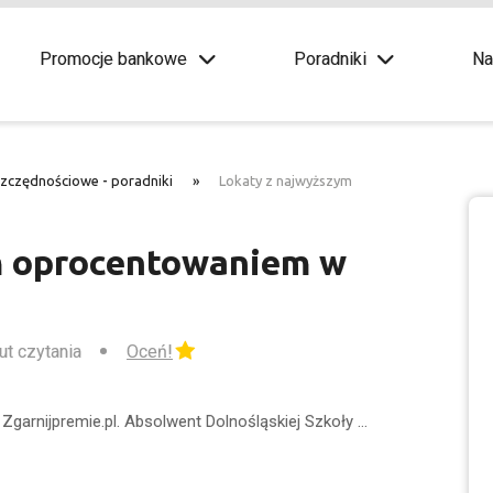
Promocje bankowe
Poradniki
Na
szczędnościowe - poradniki
»
Lokaty z najwyższym
m oprocentowaniem w
ut czytania
Oceń!
Zgarnijpremie.pl. Absolwent Dolnośląskiej Szkoły …