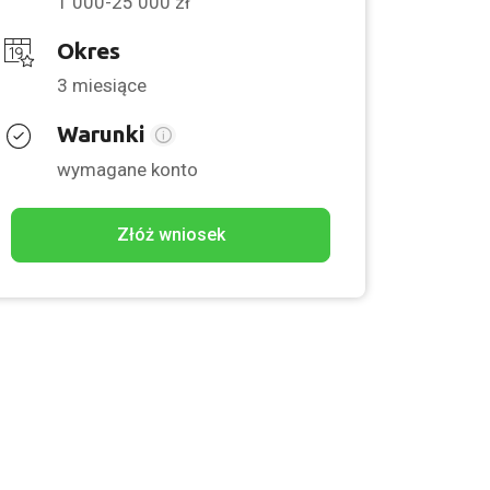
1 000-25 000 zł
Okres
3 miesiące
Warunki
wymagane konto
Złóż wniosek