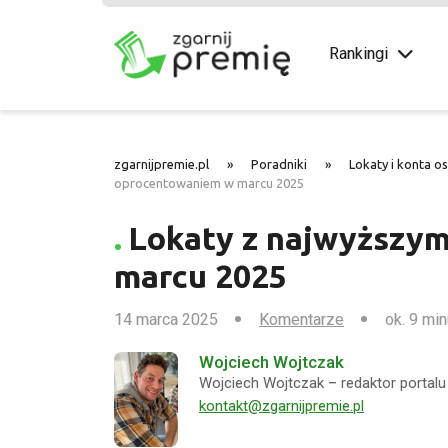
Rankingi
zgarnijpremie.pl
»
Poradniki
»
Lokaty i konta o
oprocentowaniem w marcu 2025
Lokaty z najwyższy
marcu 2025
14 marca 2025
Komentarze
ok. 9 min
Wojciech Wojtczak
Wojciech Wojtczak – redaktor portalu 
kontakt@zgarnijpremie.pl