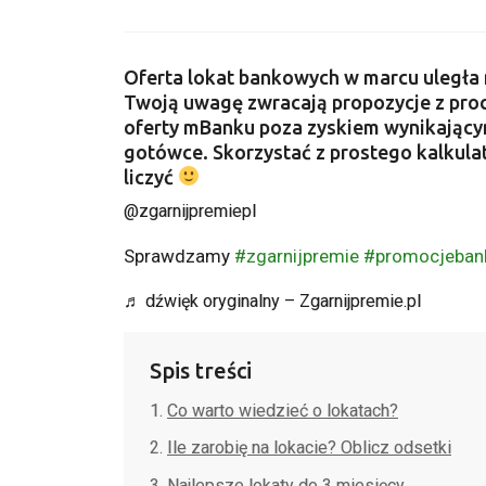
Oferta lokat bankowych w marcu uległa 
Twoją uwagę zwracają propozycje z pro
oferty mBanku poza zyskiem wynikającym
gotówce. Skorzystać z prostego kalkulat
liczyć
@zgarnijpremiepl
Sprawdzamy
#zgarnijpremie
#promocjeba
♬ dźwięk oryginalny – Zgarnijpremie.pl
Spis treści
Co warto wiedzieć o lokatach?
Ile zarobię na lokacie? Oblicz odsetki
Najlepsze lokaty do 3 miesięcy