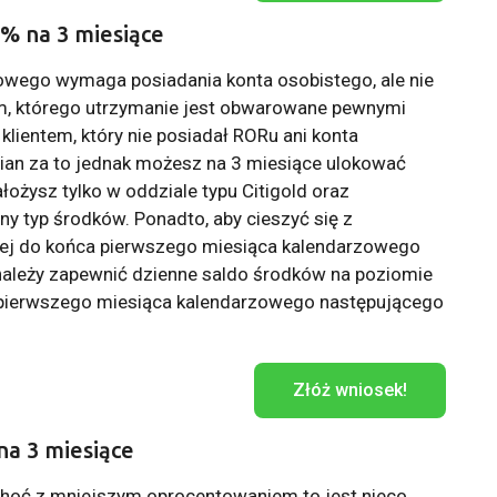
7% na 3 miesiące
lowego wymaga posiadania konta osobistego, ale nie
um, którego utrzymanie jest obwarowane pewnymi
ientem, który nie posiadał RORu ani konta
n za to jednak możesz na 3 miesiące ulokować
łożysz tylko w oddziale typu Citigold oraz
ny typ środków. Ponadto, aby cieszyć się z
ej do końca pierwszego miesiąca kalendarzowego
należy zapewnić dzienne saldo środków na poziomie
a pierwszego miesiąca kalendarzowego następującego
Złóż wniosek!
na 3 miesiące
choć z mniejszym oprocentowaniem to jest nieco