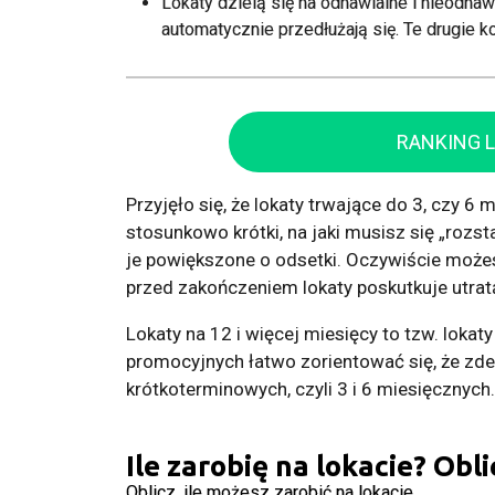
Lokaty dzielą się na odnawialne i nieodna
automatycznie przedłużają się. Te drugie k
RANKING 
Przyjęło się, że lokaty trwające do 3, czy 6 
stosunkowo krótki, na jaki musisz się „rozs
je powiększone o odsetki. Oczywiście możes
przed zakończeniem lokaty poskutkuje utra
Lokaty na 12 i więcej miesięcy to tzw. loka
promocyjnych łatwo zorientować się, że z
krótkoterminowych, czyli 3 i 6 miesięcznych.
Ile zarobię na lokacie? Obli
Oblicz, ile możesz zarobić na lokacie