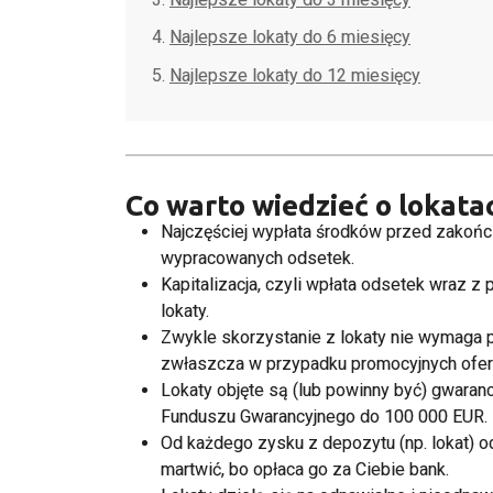
Najlepsze lokaty do 6 miesięcy
Najlepsze lokaty do 12 miesięcy
Co warto wiedzieć o lokata
Najczęściej wypłata środków przed zakończ
wypracowanych odsetek.
Kapitalizacja, czyli wpłata odsetek wraz 
lokaty.
Zwykle skorzystanie z lokaty nie wymaga 
zwłaszcza w przypadku promocyjnych ofer
Lokaty objęte są (lub powinny być) gwaran
Funduszu Gwarancyjnego do 100 000 EUR.
Od każdego zysku z depozytu (np. lokat) od
martwić, bo opłaca go za Ciebie bank.