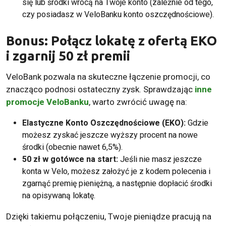
się lub środki wrócą na Twoje konto (zależnie od tego,
czy posiadasz w VeloBanku
konto oszczędnościowe
)
.
Bonus: Połącz lokatę z ofertą EKO
i zgarnij 50 zł premii
VeloBank pozwala na skuteczne łączenie promocji, co
znacząco podnosi ostateczny zysk. Sprawdzając
inne
promocje VeloBanku
, warto zwrócić uwagę na:
Elastyczne Konto Oszczędnościowe (EKO)
:
Gdzie
możesz zyskać jeszcze wyższy procent na nowe
środki (obecnie nawet 6,5%).
50 zł w gotówce na start:
Jeśli nie masz jeszcze
konta w Velo, możesz założyć je z kodem polecenia i
zgarnąć premię pieniężną, a następnie dopłacić środki
na opisywaną lokatę.
Dzięki takiemu połączeniu, Twoje pieniądze pracują na