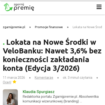
zgarnijpremie.pl
»
Promocje finansowe
»
Lokata na Nowe Środki 
Lokata na Nowe Środki w
VeloBanku: Nawet 3,6% bez
konieczności zakładania
konta (Edycja 3/2026)
11 marca 2026
Komentarze
ok. 3 minut czytania
Oceń!
Klaudia Spurgiasz
Redaktorka portalu Zgarnijpremie.pl. Absolwentka
komunikacji wizerunkowej (branding) …