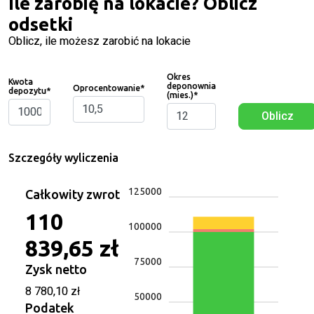
Ile zarobię na lokacie? Oblicz
odsetki
Oblicz, ile możesz zarobić na lokacie
Okres
Kwota
deponownia
Oprocentowanie
*
depozytu
*
(mies.)
*
Oblicz
Szczegóły wyliczenia
125000
Całkowity zwrot
110
100000
839,65 zł
75000
Zysk netto
8 780,10 zł
50000
Podatek