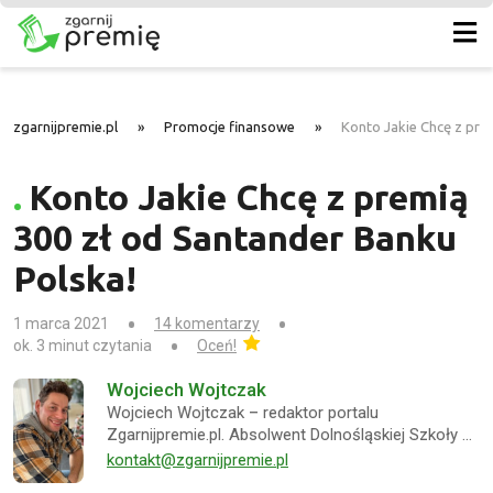
zgarnijpremie.pl
»
Promocje finansowe
»
Konto Jakie Chcę z pre
Konto Jakie Chcę z premią
300 zł od Santander Banku
Polska!
1 marca 2021
14 komentarzy
ok. 3 minut czytania
Oceń!
Wojciech Wojtczak
Wojciech Wojtczak – redaktor portalu
Zgarnijpremie.pl. Absolwent Dolnośląskiej Szkoły …
kontakt@zgarnijpremie.pl