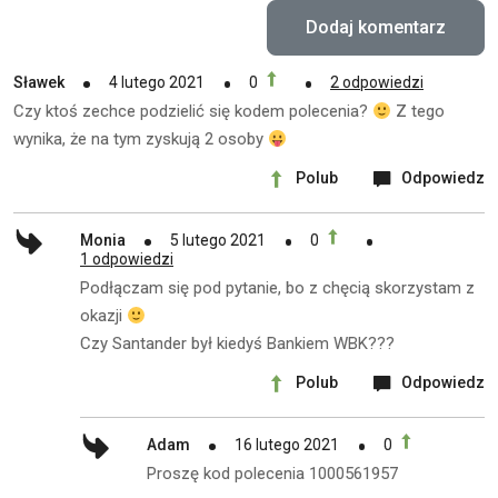
Sławek
4 lutego 2021
0
2 odpowiedzi
Czy ktoś zechce podzielić się kodem polecenia?
Z tego
wynika, że na tym zyskują 2 osoby
Polub
Odpowiedz
Monia
5 lutego 2021
0
1 odpowiedzi
Podłączam się pod pytanie, bo z chęcią skorzystam z
okazji
Czy Santander był kiedyś Bankiem WBK???
Polub
Odpowiedz
Adam
16 lutego 2021
0
Proszę kod polecenia 1000561957