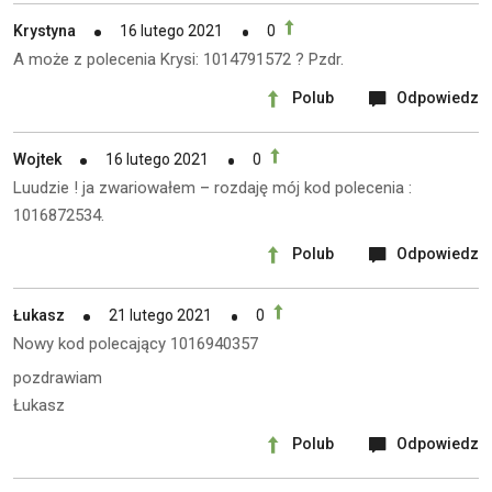
Krystyna
16 lutego 2021
0
A może z polecenia Krysi: 1014791572 ? Pzdr.
Polub
Odpowiedz
Wojtek
16 lutego 2021
0
Luudzie ! ja zwariowałem – rozdaję mój kod polecenia :
1016872534.
Polub
Odpowiedz
Łukasz
21 lutego 2021
0
Nowy kod polecający 1016940357
pozdrawiam
Łukasz
Polub
Odpowiedz