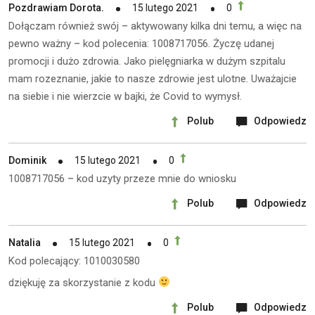
Pozdrawiam Dorota.
15 lutego 2021
0
Dołączam również swój – aktywowany kilka dni temu, a więc na
pewno ważny – kod polecenia: 1008717056. Życzę udanej
promocji i dużo zdrowia. Jako pielęgniarka w dużym szpitalu
mam rozeznanie, jakie to nasze zdrowie jest ulotne. Uważajcie
na siebie i nie wierzcie w bajki, że Covid to wymysł.
Polub
Odpowiedz
Dominik
15 lutego 2021
0
1008717056 – kod uzyty przeze mnie do wniosku
Polub
Odpowiedz
Natalia
15 lutego 2021
0
Kod polecający: 1010030580
dziękuję za skorzystanie z kodu
Polub
Odpowiedz