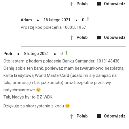
Polub
Odpowiedz
Adam
16 lutego 2021
0
Proszę kod polecenia 1000561957
Polub
Odpowiedz
Piotr
8 lutego 2021
0
Oto jestem z kodem polecenia Banku Santander: 1013143438.
Cenię sobie ten bank, ponieważ mam bezwarunkowo bezpłatną
kartę kredytową World MasterCard (udało mi się załapać na
taką promocję i tak już zostało) oraz bezpłatne przelewy
natychmiastowe
Tak, kiedyś był to BZ WBK.
Dziękuję za skorzystanie z kodu
Polub
Odpowiedz