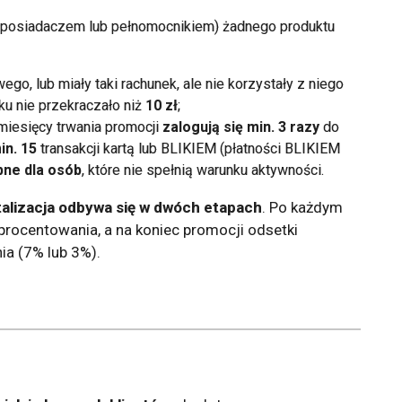
półposiadaczem lub pełnomocnikiem) żadnego produktu
o, lub miały taki rachunek, ale nie korzystały z niego
nku nie przekraczało niż
10 zł
;
 miesięcy trwania promocji
zalogują się min. 3 razy
do
in. 15
transakcji kartą lub BLIKIEM (płatności BLIKIEM
pne dla osób
, które nie spełnią warunku aktywności.
talizacja odbywa się w dwóch etapach
. Po każdym
ocentowania, a na koniec promocji odsetki
a (7% lub 3%).