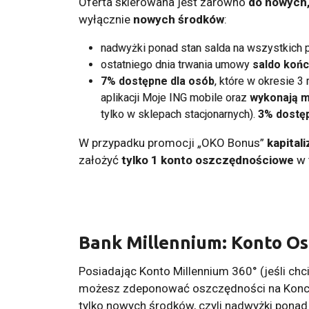
Oferta skierowana jest zarówno
do nowych,
wyłącznie
nowych środków
:
nadwyżki ponad stan salda na wszystkich
ostatniego dnia trwania umowy
saldo koń
7% dostępne dla osób
, które w okresie 3
aplikacji Moje ING mobile oraz
wykonają m
tylko w sklepach stacjonarnych).
3% dostę
W przypadku promocji „OKO Bonus”
kapital
założyć
tylko 1 konto oszczędnościowe
w 
Bank Millennium: Konto Os
Posiadając Konto Millennium 360° (jeśli chc
możesz zdeponować oszczędności na Koncie 
tylko nowych środków, czyli nadwyżki ponad