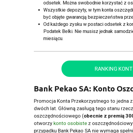
odsetek. Można swobodnie korzystać z os
Wszystkie depozyty, w tym konta oszczęd
być objęte gwarancją bezpieczeństwa prz
Od każdego zysku w postaci odsetek z ko
Podatek Belki. Nie musisz jednak samodziel
miesiącu.
RANKING KON
Bank Pekao SA: Konto Osz
Promocja Konta Przekorzystnego to jedna z
dwóch lat. Główną zasługą tego stanu rzecz
oszczędnościowego (
obecnie z premią 300
otworzy
konto osobiste
z oszczędnościowym
przypadku Bank Pekao SA nie wymaga spełn