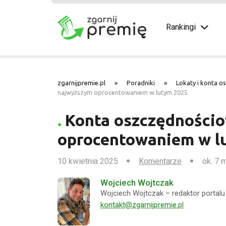
Rankingi
zgarnijpremie.pl
»
Poradniki
»
Lokaty i konta o
najwyższym oprocentowaniem w lutym 2025
Konta oszczędności
oprocentowaniem w l
10 kwietnia 2025
Komentarze
ok. 7 
Wojciech Wojtczak
Wojciech Wojtczak – redaktor portalu 
kontakt@zgarnijpremie.pl