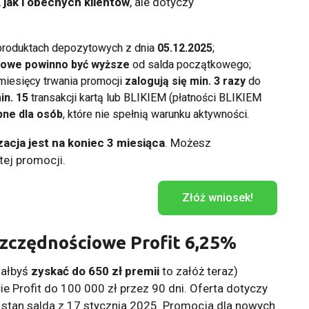
 jak i obecnych klientów
, ale dotyczy
 produktach depozytowych z dnia
05.12.2025
;
cowe powinno być wyższe
od salda początkowego;
 miesięcy trwania promocji
zalogują się min. 3 razy
do
in. 15
transakcji kartą lub BLIKIEM (płatności BLIKIEM
pne dla osób
, które nie spełnią warunku aktywności.
izacja jest na koniec 3 miesiąca
. Możesz
tej promocji.
Złóż wniosek!
zczędnościowe Profit 6,25%
iałbyś
zyskać do 650 zł premii
to załóż teraz)
Profit do 100 000 zł przez 90 dni. Oferta dotyczy
 stan salda z 17 stycznia 2025. Promocja dla nowych