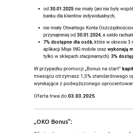
od
30.01.2025
nie miały (ani nie były ws
banku dla klientów indywidualnych;
nie miały Otwartego Konta Oszczędnościoweg
przynajmniej od
30.01.2024
, a saldo rachu
7% dostępne dla osób
, które w okresie 3
aplikacji Moje ING mobile oraz
wykonają m
tylko w sklepach stacjonarnych).
3% dostę
W przypadku promocji „Bonus na start”
kapi
miesiącu otrzymasz 1,5% standardowego opr
wynikające z podwyższonego oprocentowani
Oferta trwa do
03.03.2025
.
„OKO Bonus”: