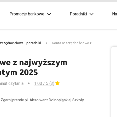
Promocje bankowe
Poradniki
Na
szczędnościowe - poradniki
»
Konta oszczędnościowe z
owe z najwyższym
utym 2025
minut czytania
1.00 / 5 (3)
Zgarnijpremie.pl. Absolwent Dolnośląskiej Szkoły …