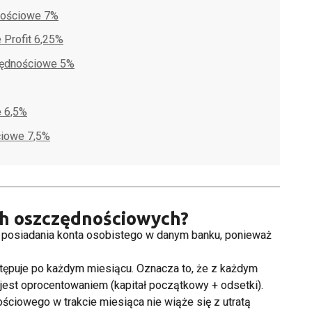
nościowe 7%
 Profit 6,25%
zędnościowe 5%
e 6,5%
ciowe 7,5%
ch oszczędnościowych?
posiadania konta osobistego w danym banku, ponieważ
astępuje po każdym miesiącu. Oznacza to, że z każdym
jest oprocentowaniem (kapitał początkowy + odsetki).
ciowego w trakcie miesiąca nie wiąże się z utratą