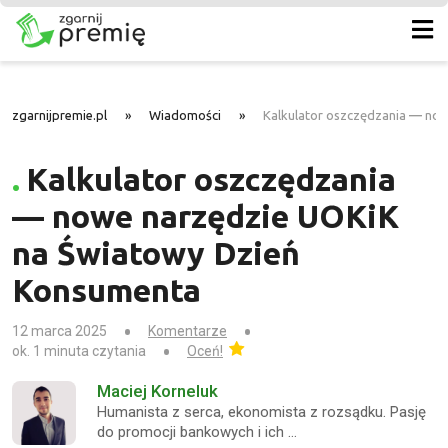
zgarnijpremie.pl
»
Wiadomości
»
Kalkulator oszczędzania — no
Kalkulator oszczędzania
— nowe narzędzie UOKiK
na Światowy Dzień
Konsumenta
12 marca 2025
Komentarze
ok. 1 minuta czytania
Oceń!
Maciej Korneluk
Humanista z serca, ekonomista z rozsądku. Pasję
do promocji bankowych i ich …