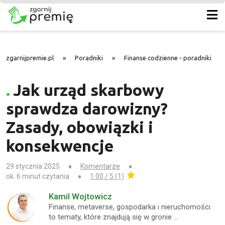
zgarnijpremie.pl
»
Poradniki
»
Finanse codzienne - poradniki
»
Jak urząd skarbowy
sprawdza darowizny?
Zasady, obowiązki i
konsekwencje
29 stycznia 2025
Komentarze
ok. 6 minut czytania
1.00 / 5 (1)
Kamil Wojtowicz
Finanse, metaverse, gospodarka i nieruchomości
to tematy, które znajdują się w gronie …