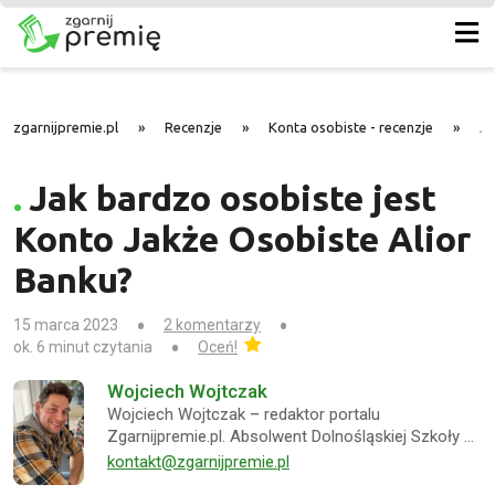
zgarnijpremie.pl
»
Recenzje
»
Konta osobiste - recenzje
»
Ja
Jak bardzo osobiste jest
Konto Jakże Osobiste Alior
Banku?
15 marca 2023
2 komentarzy
ok. 6 minut czytania
Oceń!
Wojciech Wojtczak
Wojciech Wojtczak – redaktor portalu
Zgarnijpremie.pl. Absolwent Dolnośląskiej Szkoły …
kontakt@zgarnijpremie.pl