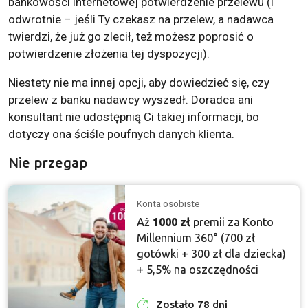
bankowości internetowej potwierdzenie przelewu (i
odwrotnie – jeśli Ty czekasz na przelew, a nadawca
twierdzi, że już go zlecił, też możesz poprosić o
potwierdzenie złożenia tej dyspozycji).
Niestety nie ma innej opcji, aby dowiedzieć się, czy
przelew z banku nadawcy wyszedł. Doradca ani
konsultant nie udostępnią Ci takiej informacji, bo
dotyczy ona ściśle poufnych danych klienta.
Nie przegap
Konta osobiste
Aż
1000 zł
premii za Konto
Millennium 360° (700 zł
gotówki + 300 zł dla dziecka)
+ 5,5% na oszczędności
Zostało 78 dni