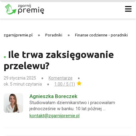
zgarnijpremie.pl
»
Poradniki
»
Finanse codzienne - poradniki
»
Ile trwa zaksięgowanie
przelewu?
29 stycznia 2025
Komentarze
ok. 5 minut czytania
1.00 / 5 (1)
Agnieszka Boreczek
Studiowałam dziennikarstwo i pracowałam
jednocześnie w banku. 10 lat później …
kontakt@zgarnijpremie.pl