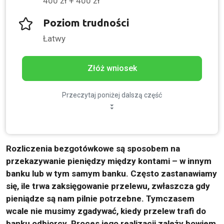
400 zł + 400 zł
Poziom trudności
Łatwy
Złóż wniosek
Przeczytaj poniżej dalszą część
Rozliczenia bezgotówkowe są sposobem na
przekazywanie pieniędzy między kontami – w innym
banku lub w tym samym banku. Często zastanawiamy
się, ile trwa zaksięgowanie przelewu, zwłaszcza gdy
pieniądze są nam pilnie potrzebne. Tymczasem
wcale nie musimy zgadywać, kiedy przelew trafi do
banku odbiorcy. Proces jego realizacji zależy bowiem