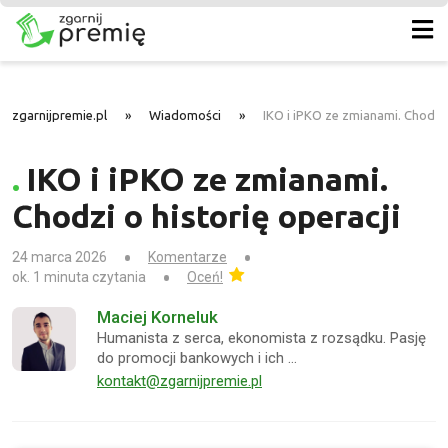
zgarnijpremie.pl
»
Wiadomości
»
IKO i iPKO ze zmianami. Chodzi 
IKO i iPKO ze zmianami.
Chodzi o historię operacji
24 marca 2026
Komentarze
ok. 1 minuta czytania
Oceń!
Maciej Korneluk
Humanista z serca, ekonomista z rozsądku. Pasję
do promocji bankowych i ich …
kontakt@zgarnijpremie.pl