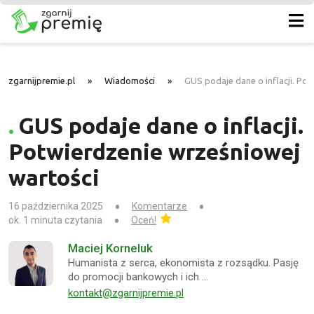
zgarnijpremie.pl
»
Wiadomości
»
GUS podaje dane o inflacji. Po
GUS podaje dane o inflacji.
Potwierdzenie wrześniowej
wartości
16 października 2025
Komentarze
ok. 1 minuta czytania
Oceń!
Maciej Korneluk
Humanista z serca, ekonomista z rozsądku. Pasję
do promocji bankowych i ich …
kontakt@zgarnijpremie.pl