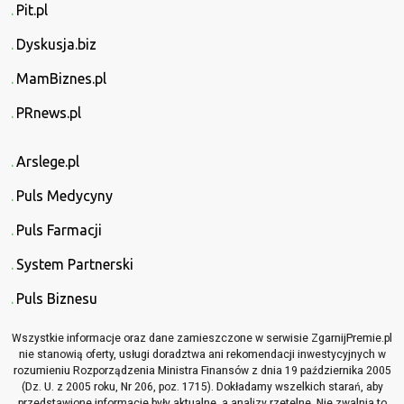
Pit.pl
Dyskusja.biz
MamBiznes.pl
PRnews.pl
Arslege.pl
Puls Medycyny
Puls Farmacji
System Partnerski
Puls Biznesu
Wszystkie informacje oraz dane zamieszczone w serwisie ZgarnijPremie.pl
nie stanowią oferty, usługi doradztwa ani rekomendacji inwestycyjnych w
rozumieniu Rozporządzenia Ministra Finansów z dnia 19 października 2005
(Dz. U. z 2005 roku, Nr 206, poz. 1715). Dokładamy wszelkich starań, aby
przedstawione informacje były aktualne, a analizy rzetelne. Nie zwalnia to