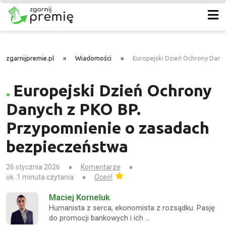
zgarnijpremie.pl
»
Wiadomości
»
Europejski Dzień Ochrony Dany
Europejski Dzień Ochrony
Danych z PKO BP.
Przypomnienie o zasadach
bezpieczeństwa
26 stycznia 2026
Komentarze
ok. 1 minuta czytania
Oceń!
Maciej Korneluk
Humanista z serca, ekonomista z rozsądku. Pasję
do promocji bankowych i ich …