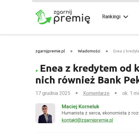
Rankingi
zgarnijpremie.pl
»
Wiadomości
»
Enea z kredy
Enea z kredytem od 
nich również Bank Pe
17 grudnia 2025
Komentarze
ok. 1 m
Maciej Korneluk
Humanista z serca, ekonomista z roz
kontakt@zgarnijpremie.pl