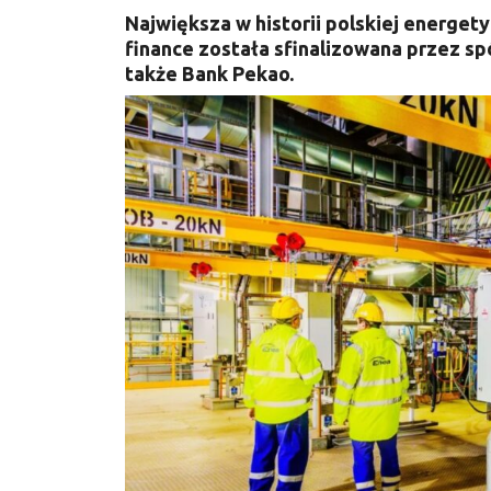
Największa w historii polskiej energety
finance została sfinalizowana przez s
także Bank Pekao.