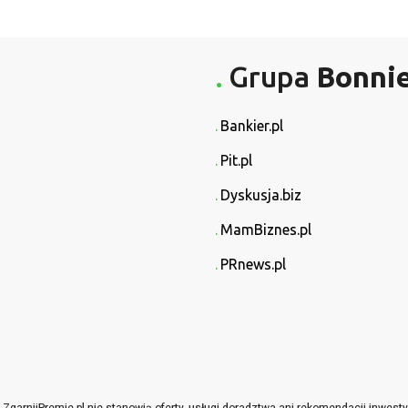
Grupa
Bonni
Bankier.pl
Pit.pl
Dyskusja.biz
MamBiznes.pl
PRnews.pl