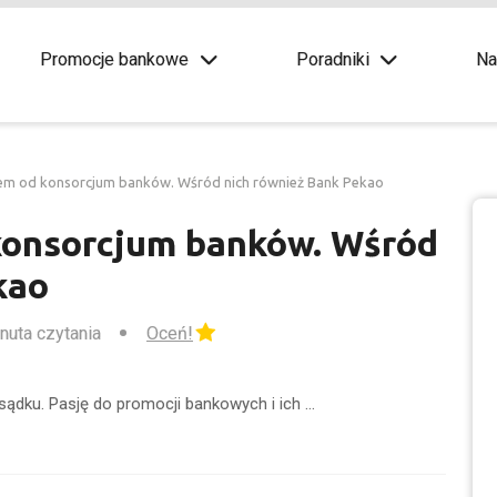
Promocje bankowe
Poradniki
Na
tem od konsorcjum banków. Wśród nich również Bank Pekao
konsorcjum banków. Wśród
kao
inuta czytania
Oceń!
sądku. Pasję do promocji bankowych i ich …